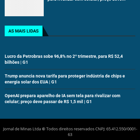
AS MAIS LIDAS
Lucro da Petrobras sobe 96,8% no 2º trimestre, para R$ 52,4
bilhões | G1
Trump anuncia nova tarifa para proteger indústria de chips e
energia solar dos EUA | G1
OpenAI prepara aparelho de IA sem tela para rivalizar com
celular; preço deve passar de R$ 1,5 mil | G1
Jornal de Minas Ltda
©
Todos direitos reservados CNPJ: 65.412.550/0001-
63