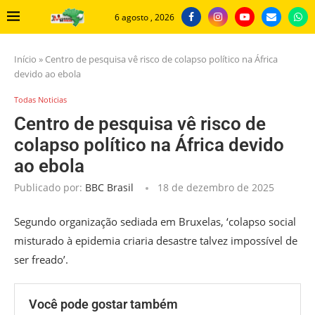
6 agosto , 2026
Início
»
Centro de pesquisa vê risco de colapso político na África
devido ao ebola
Todas Noticias
Centro de pesquisa vê risco de
colapso político na África devido
ao ebola
Publicado por:
BBC Brasil
18 de dezembro de 2025
Segundo organização sediada em Bruxelas, ‘colapso social
misturado à epidemia criaria desastre talvez impossível de
ser freado’.
Você pode gostar também