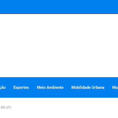
ção
Esportes
Meio Ambiente
Mobilidade Urbana
Mu
a BR-251