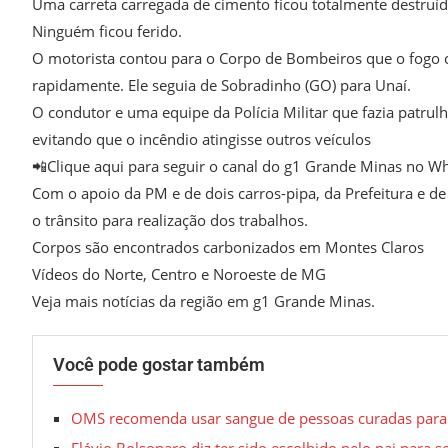
Uma carreta carregada de cimento ficou totalmente destruíd
Ninguém ficou ferido.
O motorista contou para o Corpo de Bombeiros que o fogo
rapidamente. Ele seguia de Sobradinho (GO) para Unaí.
O condutor e uma equipe da Polícia Militar que fazia patrulh
evitando que o incêndio atingisse outros veículos
📲Clique aqui para seguir o canal do g1 Grande Minas no W
Com o apoio da PM e de dois carros-pipa, da Prefeitura e d
o trânsito para realização dos trabalhos.
Corpos são encontrados carbonizados em Montes Claros
Vídeos do Norte, Centro e Noroeste de MG
Veja mais notícias da região em g1 Grande Minas.
Você pode gostar também
OMS recomenda usar sangue de pessoas curadas para 
Flávio Bolsonaro diz ter sido escolhido pelo pai para 