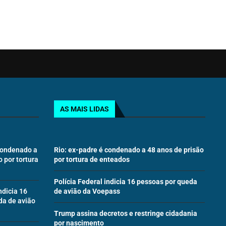
AS MAIS LIDAS
 condenado a
Rio: ex-padre é condenado a 48 anos de prisão
o por tortura
por tortura de enteados
Polícia Federal indicia 16 pessoas por queda
ndicia 16
de avião da Voepass
da de avião
Trump assina decretos e restringe cidadania
por nascimento