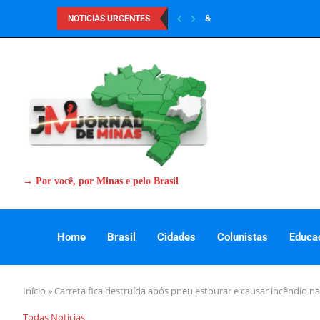
&
NOTICIAS URGENTES
→ Por você, por Minas e pelo Brasil
Home
Brasil
Cidades
Colunistas
Educa
Início
»
Carreta fica destruída após pneu estourar e causar incêndio n
Todas Noticias