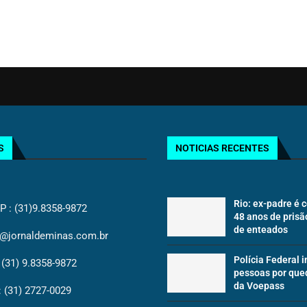
S
NOTICIAS RECENTES
Rio: ex-padre é
: (31)9.8358-9872
48 anos de prisã
de enteados
@jornaldeminas.com.br
Polícia Federal i
(31) 9.8358-9872
pessoas por que
da Voepass
(31) 2727-0029