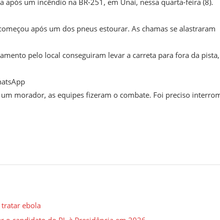
a após um incêndio na BR-251, em Unaí, nessa quarta-feira (8).
 começou após um dos pneus estourar. As chamas se alastraram
amento pelo local conseguiram levar a carreta para fora da pista,
hatsApp
e um morador, as equipes fizeram o combate. Foi preciso interro
tratar ebola
ser o candidato do PL à Presidência em 2026