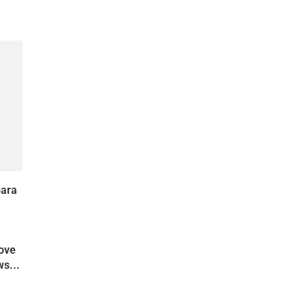
para
move
s...