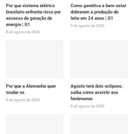
Por que sistema elétrico
Como genética e bem-estar
brasileiro enfrenta risco por
dobraram a produção de
excesso de geração de
leite em 24 anos | G1
energia | G1
9 de agosto de 2026
9 de agosto de 2026
Por que a Alemanha quer
Agosto terá dois eclipses;
mudar os
saiba como assistir aos
fenômenos
9 de agosto de 2026
9 de agosto de 2026