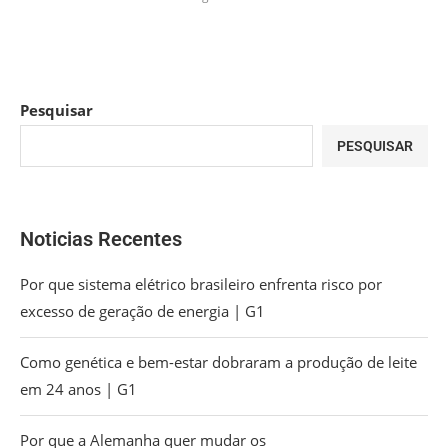
Pesquisar
PESQUISAR
Noticias Recentes
Por que sistema elétrico brasileiro enfrenta risco por
excesso de geração de energia | G1
Como genética e bem-estar dobraram a produção de leite
em 24 anos | G1
Por que a Alemanha quer mudar os