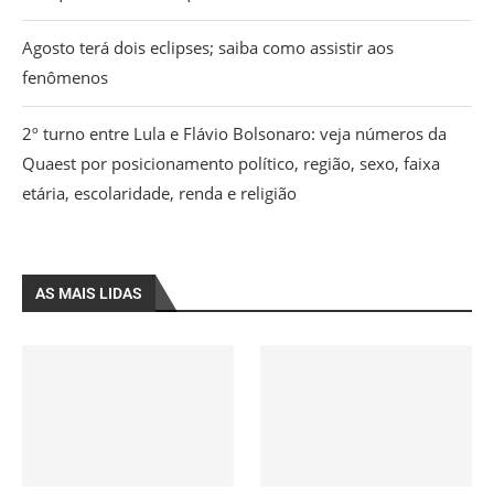
Agosto terá dois eclipses; saiba como assistir aos
fenômenos
2º turno entre Lula e Flávio Bolsonaro: veja números da
Quaest por posicionamento político, região, sexo, faixa
etária, escolaridade, renda e religião
AS MAIS LIDAS