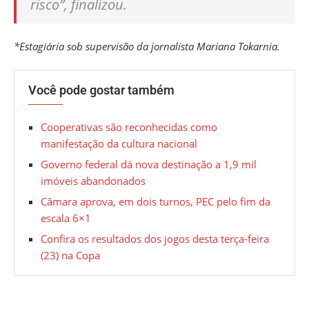
risco”, finalizou.
*Estagiária sob supervisão da jornalista Mariana Tokarnia.
Você pode gostar também
Cooperativas são reconhecidas como
manifestação da cultura nacional
Governo federal dá nova destinação a 1,9 mil
imóveis abandonados
Câmara aprova, em dois turnos, PEC pelo fim da
escala 6×1
Confira os resultados dos jogos desta terça-feira
(23) na Copa