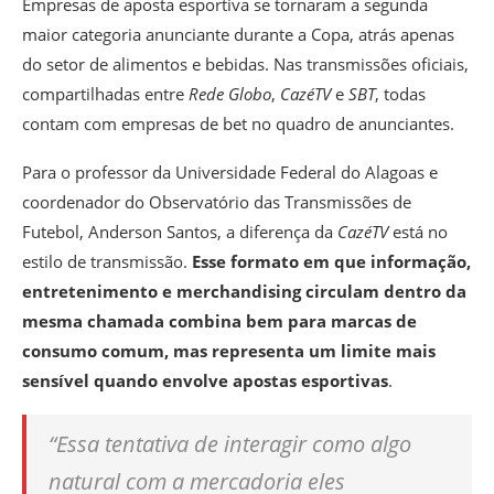
Empresas de aposta esportiva se tornaram a segunda
maior categoria anunciante durante a Copa, atrás apenas
do setor de alimentos e bebidas. Nas transmissões oficiais,
compartilhadas entre
Rede Globo
,
CazéTV
e
SBT
, todas
contam com empresas de bet no quadro de anunciantes.
Para o professor da Universidade Federal do Alagoas e
coordenador do Observatório das Transmissões de
Futebol, Anderson Santos, a diferença da
CazéTV
está no
estilo de transmissão.
Esse formato em que informação,
entretenimento e merchandising circulam dentro da
mesma chamada combina bem para marcas de
consumo comum, mas representa um limite mais
sensível quando envolve apostas esportivas
.
“Essa tentativa de interagir como algo
natural com a mercadoria eles