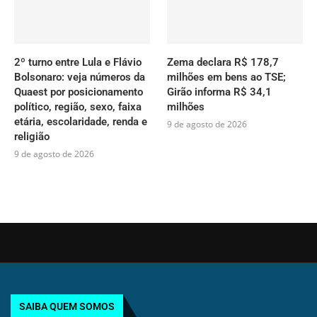
2º turno entre Lula e Flávio
Zema declara R$ 178,7
Bolsonaro: veja números da
milhões em bens ao TSE;
Quaest por posicionamento
Girão informa R$ 34,1
político, região, sexo, faixa
milhões
etária, escolaridade, renda e
9 de agosto de 2026
religião
9 de agosto de 2026
SAIBA QUEM SOMOS