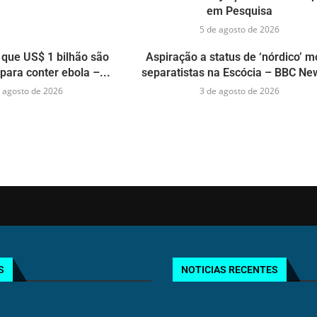
em Pesquisa
5 de agosto de 2026
que US$ 1 bilhão são
Aspiração a status de ‘nórdico’ 
para conter ebola –...
separatistas na Escócia – BBC New
 agosto de 2026
3 de agosto de 2026
S
NOTICIAS RECENTES