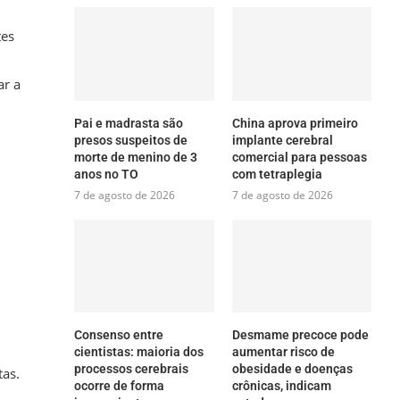
tes
ar a
Pai e madrasta são
China aprova primeiro
presos suspeitos de
implante cerebral
morte de menino de 3
comercial para pessoas
anos no TO
com tetraplegia
7 de agosto de 2026
7 de agosto de 2026
Consenso entre
Desmame precoce pode
cientistas: maioria dos
aumentar risco de
processos cerebrais
obesidade e doenças
tas.
ocorre de forma
crônicas, indicam