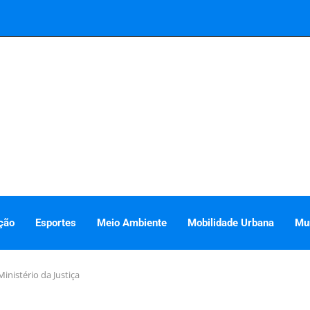
ção
Esportes
Meio Ambiente
Mobilidade Urbana
Mu
inistério da Justiça