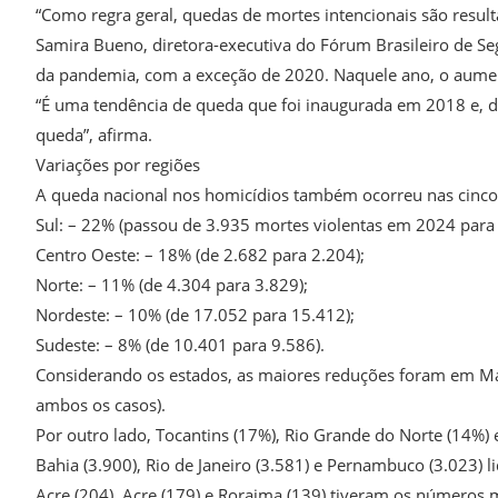
“Como regra geral, quedas de mortes intencionais são resulta
Samira Bueno, diretora-executiva do Fórum Brasileiro de S
da pandemia, com a exceção de 2020. Naquele ano, o aument
“É uma tendência de queda que foi inaugurada em 2018 e, de
queda”, afirma.
Variações por regiões
A queda nacional nos homicídios também ocorreu nas cinco 
Sul: – 22% (passou de 3.935 mortes violentas em 2024 para
Centro Oeste: – 18% (de 2.682 para 2.204);
Norte: – 11% (de 4.304 para 3.829);
Nordeste: – 10% (de 17.052 para 15.412);
Sudeste: – 8% (de 10.401 para 9.586).
Considerando os estados, as maiores reduções foram em Mat
ambos os casos).
Por outro lado, Tocantins (17%), Rio Grande do Norte (14%) 
Bahia (3.900), Rio de Janeiro (3.581) e Pernambuco (3.023)
Acre (204), Acre (179) e Roraima (139) tiveram os números 