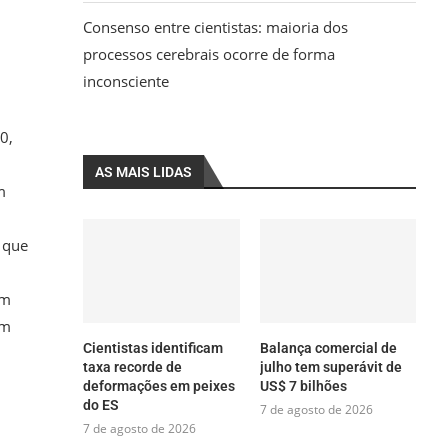
Consenso entre cientistas: maioria dos
processos cerebrais ocorre de forma
inconsciente
0,
AS MAIS LIDAS
m
a que
em
em
Cientistas identificam
Balança comercial de
taxa recorde de
julho tem superávit de
deformações em peixes
US$ 7 bilhões
do ES
7 de agosto de 2026
7 de agosto de 2026