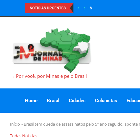
&
NOTICIAS URGENTES
→ Por você, por Minas e pelo Brasil
Home
Brasil
Cidades
Colunistas
Educa
Início
»
Brasil tem queda de assassinatos pelo 5º ano seguido, aponta M
Todas Noticias