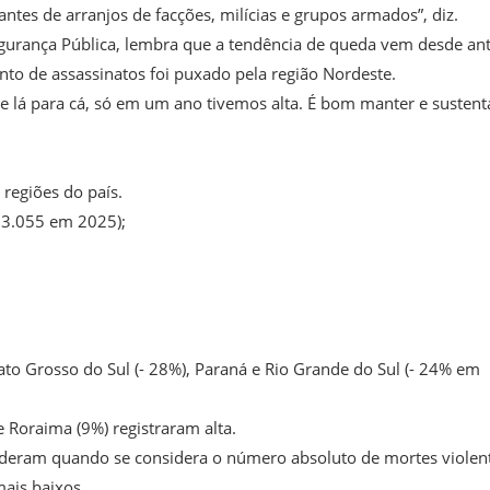
ntes de arranjos de facções, milícias e grupos armados”, diz.
egurança Pública, lembra que a tendência de queda vem desde an
o de assassinatos foi puxado pela região Nordeste.
 lá para cá, só em um ano tivemos alta. É bom manter e sustent
regiões do país.
 3.055 em 2025);
o Grosso do Sul (- 28%), Paraná e Rio Grande do Sul (- 24% em
e Roraima (9%) registraram alta.
 lideram quando se considera o número absoluto de mortes violen
mais baixos.