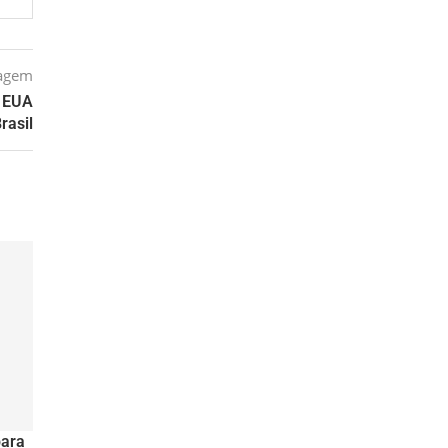
tagem
; EUA
rasil
para