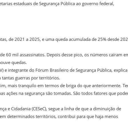
tarias estaduais de Segurança Pública ao governo federal,
lentas, de 2021 a 2025, e uma queda acumulada de 25% desde 202
s de 60 mil assassinatos. Depois desse pico, os números caíram e
houve quedas.
V) e integrante do Fórum Brasileiro de Segurança Pública, explic
antas guerras por territórios.
im, mais tranquilo em termos de briga do que anteriormente. T
umas ações na segurança são tomadas. São todos fatores que pod
ça e Cidadania (CESeC), segue a linha de que a diminuição de
 em determinados territórios, contribui para que haja menos