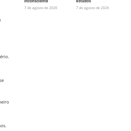
inconsciente
estudos
7 de agosto de 2026
7 de agosto de 2026
e
ério.
se
neiro
os.