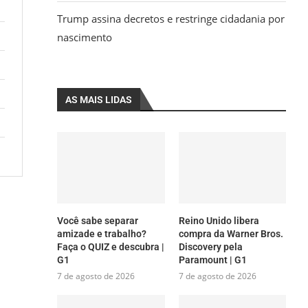
Trump assina decretos e restringe cidadania por
nascimento
AS MAIS LIDAS
Você sabe separar
Reino Unido libera
amizade e trabalho?
compra da Warner Bros.
Faça o QUIZ e descubra |
Discovery pela
G1
Paramount | G1
7 de agosto de 2026
7 de agosto de 2026