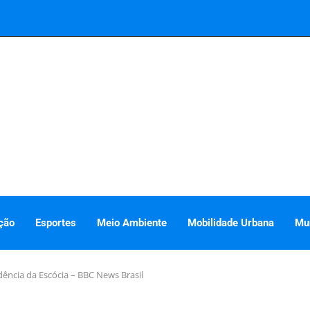
ção
Esportes
Meio Ambiente
Mobilidade Urbana
Mu
ência da Escócia – BBC News Brasil