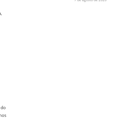
a,
 do
amos