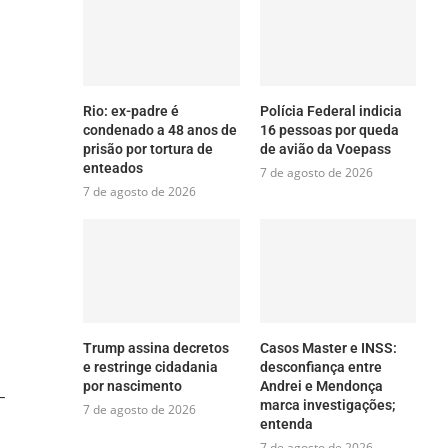
Rio: ex-padre é
Polícia Federal indicia
condenado a 48 anos de
16 pessoas por queda
prisão por tortura de
de avião da Voepass
enteados
7 de agosto de 2026
7 de agosto de 2026
Trump assina decretos
Casos Master e INSS:
e restringe cidadania
desconfiança entre
por nascimento
Andrei e Mendonça
–
marca investigações;
7 de agosto de 2026
entenda
7 de agosto de 2026