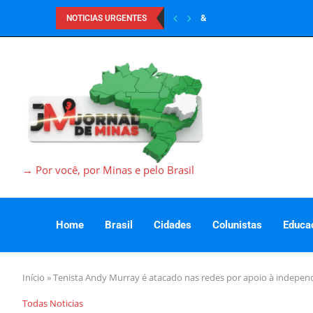
&
NOTICIAS URGENTES
→ Por você, por Minas e pelo Brasil
Home
Brasil
Cidades
Colunistas
Educa
Início
»
Tenista Andy Murray é atacado nas redes por apoio à independ
Todas Noticias