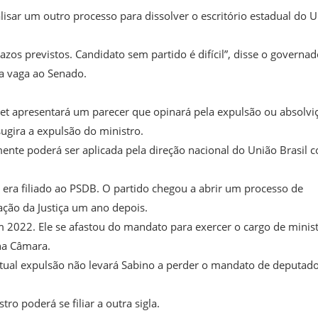
isar um outro processo para dissolver o escritório estadual do 
azos previstos. Candidato sem partido é difícil”, disse o governad
ma vaga ao Senado.
chet apresentará um parecer que opinará pela expulsão ou absolvi
ugira a expulsão do ministro.
mente poderá ser aplicada pela direção nacional do União Brasil 
era filiado ao PSDB. O partido chegou a abrir um processo de
ação da Justiça um ano depois.
em 2022. Ele se afastou do mandato para exercer o cargo de minis
na Câmara.
ventual expulsão não levará Sabino a perder o mandato de deputad
ro poderá se filiar a outra sigla.