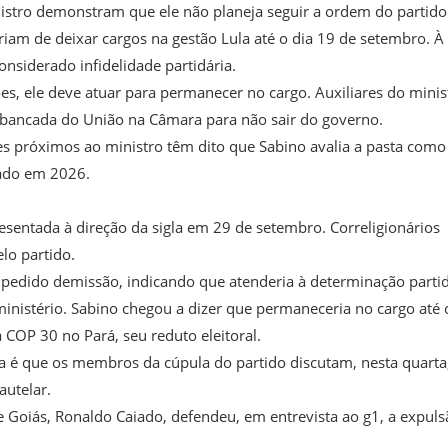
nistro demonstram que ele não planeja seguir a ordem do partid
teriam de deixar cargos na gestão Lula até o dia 19 de setembro. À
nsiderado infidelidade partidária.
ões, ele deve atuar para permanecer no cargo. Auxiliares do minis
bancada do União na Câmara para não sair do governo.
res próximos ao ministro têm dito que Sabino avalia a pasta com
nado em 2026.
sentada à direção da sigla em 29 de setembro. Correligionários
lo partido.
 pedido demissão, indicando que atenderia à determinação partid
inistério. Sabino chegou a dizer que permaneceria no cargo até 
OP 30 no Pará, seu reduto eleitoral.
va é que os membros da cúpula do partido discutam, nesta quarta
autelar.
e Goiás, Ronaldo Caiado, defendeu, em entrevista ao g1, a expuls