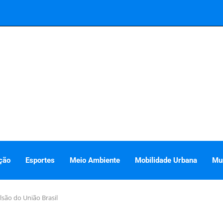
ção
Esportes
Meio Ambiente
Mobilidade Urbana
Mu
lsão do União Brasil