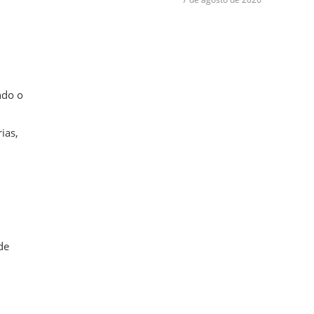
ndo o
ias,
de