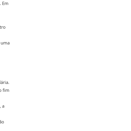
o. Em
tro
o uma
ária.
o fim
, a
ão