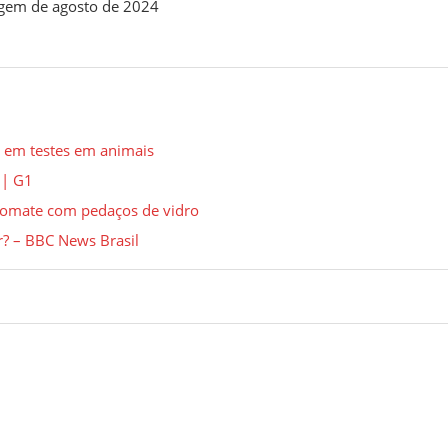
magem de agosto de 2024
a em testes em animais
 | G1
e tomate com pedaços de vidro
r? – BBC News Brasil