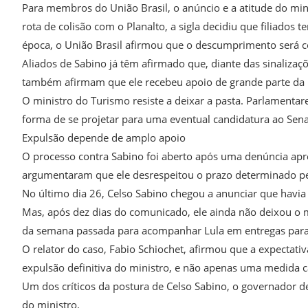
Para membros do União Brasil, o anúncio e a atitude do mi
rota de colisão com o Planalto, a sigla decidiu que filiados 
época, o União Brasil afirmou que o descumprimento será co
Aliados de Sabino já têm afirmado que, diante das sinalizaç
também afirmam que ele recebeu apoio de grande parte da 
O ministro do Turismo resiste a deixar a pasta. Parlamenta
forma de se projetar para uma eventual candidatura ao Se
Expulsão depende de amplo apoio
O processo contra Sabino foi aberto após uma denúncia apre
argumentaram que ele desrespeitou o prazo determinado pe
No último dia 26, Celso Sabino chegou a anunciar que havia
Mas, após dez dias do comunicado, ele ainda não deixou o m
da semana passada para acompanhar Lula em entregas para C
O relator do caso, Fabio Schiochet, afirmou que a expectati
expulsão definitiva do ministro, e não apenas uma medida c
Um dos críticos da postura de Celso Sabino, o governador d
do ministro.