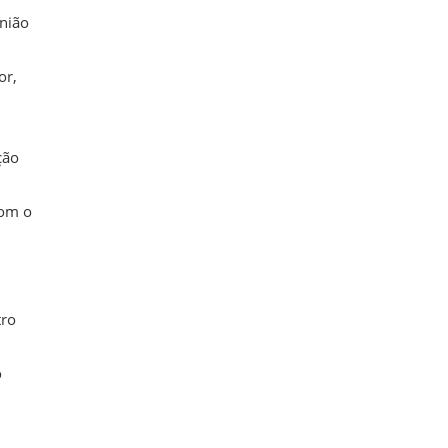
União
or,
ção
com o
tro
o