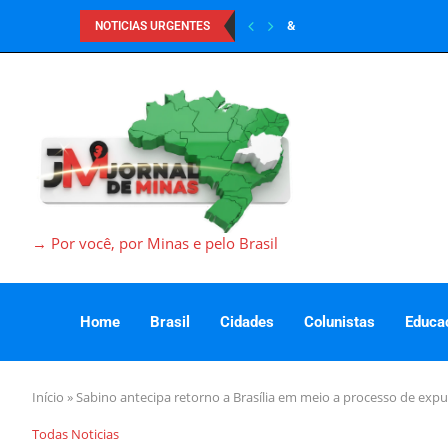
&
NOTICIAS URGENTES
→ Por você, por Minas e pelo Brasil
Home
Brasil
Cidades
Colunistas
Educa
Início
»
Sabino antecipa retorno a Brasília em meio a processo de expu
Todas Noticias