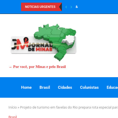
&
NOTICIAS URGENTES
→ Por você, por Minas e pelo Brasil
Home
Brasil
Cidades
Colunistas
Educa
Início
»
Projeto de turismo em favelas do Rio prepara rota especial pa
Brasil