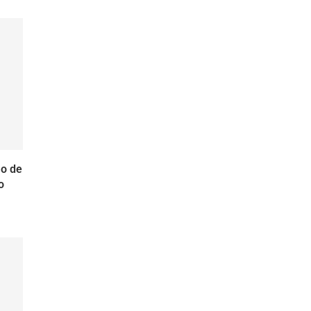
ão de
o