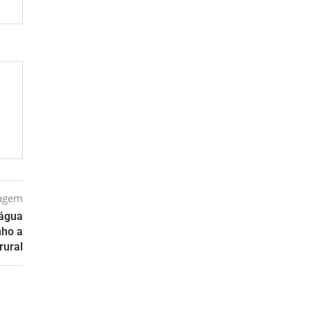
tagem
 água
nho a
rural