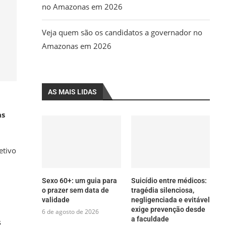
no Amazonas em 2026
Veja quem são os candidatos a governador no
Amazonas em 2026
AS MAIS LIDAS
as
etivo
Sexo 60+: um guia para
Suicídio entre médicos:
o prazer sem data de
tragédia silenciosa,
validade
negligenciada e evitável
exige prevenção desde
6 de agosto de 2026
a faculdade
s