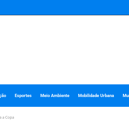
ção
Esportes
Meio Ambiente
Mobilidade Urbana
Mu
ra a Copa