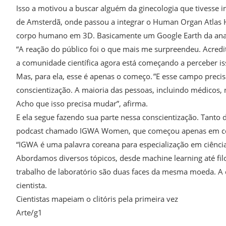
Isso a motivou a buscar alguém da ginecologia que tivesse 
de Amsterdã, onde passou a integrar o Human Organ Atlas 
corpo humano em 3D. Basicamente um Google Earth da an
“A reação do público foi o que mais me surpreendeu. Acred
a comunidade científica agora está começando a perceber iss
Mas, para ela, esse é apenas o começo. ”E esse campo prec
conscientização. A maioria das pessoas, incluindo médicos,
Acho que isso precisa mudar”, afirma.
E ela segue fazendo sua parte nessa conscientização. Tanto
podcast chamado IGWA Women, que começou apenas em cor
“IGWA é uma palavra coreana para especialização em ciência
Abordamos diversos tópicos, desde machine learning até filos
trabalho de laboratório são duas faces da mesma moeda. A ci
cientista.
Cientistas mapeiam o clitóris pela primeira vez
Arte/g1