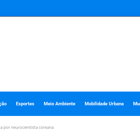
ção
Esportes
Meio Ambiente
Mobilidade Urbana
Mu
da por neurocientista coreana