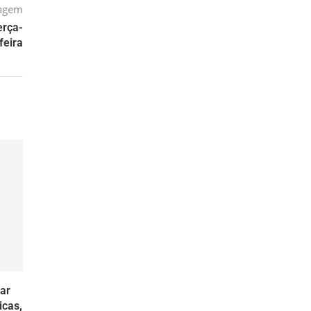
tagem
erça-
feira
ar
icas,