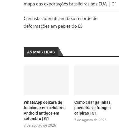
mapa das exportações brasileiras aos EUA | G1
Cientistas identificam taxa recorde de
deformações em peixes do ES
AS MAIS LIDAS
WhatsApp deixará de
Como criar galinhas
funcionar em celulares
poedeiras e frangos
Android antigos em
caipiras | G1
setembro | G1
7 de agosto de 2026
7 de agosto de 2026