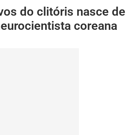
os do clitóris nasce de
neurocientista coreana