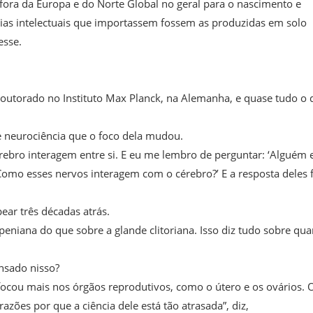
 fora da Europa e do Norte Global no geral para o nascimento e
ias intelectuais que importassem fossem as produzidas em solo
 esse.
outorado no Instituto Max Planck, na Alemanha, e quase tudo o 
de neurociência que o foco dela mudou.
ebro interagem entre si. E eu me lembro de perguntar: ‘Alguém 
mo esses nervos interagem com o cérebro?’ E a resposta deles f
ar três décadas atrás.
 peniana do que sobre a glande clitoriana. Isso diz tudo sobre qua
ensado nisso?
a focou mais nos órgãos reprodutivos, como o útero e os ovários. 
 razões por que a ciência dele está tão atrasada”, diz,