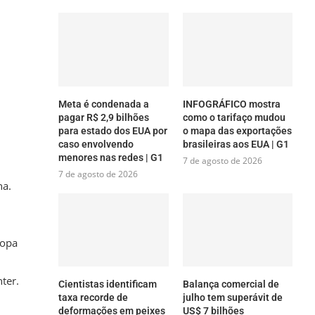
Meta é condenada a
INFOGRÁFICO mostra
pagar R$ 2,9 bilhões
como o tarifaço mudou
para estado dos EUA por
o mapa das exportações
caso envolvendo
brasileiras aos EUA | G1
menores nas redes | G1
7 de agosto de 2026
7 de agosto de 2026
na.
ropa
nter.
Cientistas identificam
Balança comercial de
taxa recorde de
julho tem superávit de
deformações em peixes
US$ 7 bilhões