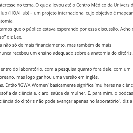
interesse no tema. O que a levou até o Centro Médico da Universi
Hub (HOAHub) – um projeto internacional cujo objetivo é mapear
atomia.
itamos que o público estava esperando por essa discussão. Acho
o” diz Lee.
isa não só de mais financiamento, mas também de mais
 nunca recebeu um ensino adequado sobre a anatomia do clitóris.
 dentro do laboratório, com a pesquisa quanto fora dele, com um
eano, mas logo ganhou uma versão em inglês.
s. Então ‘IGWA Women’ basicamente significa ‘mulheres na ciênci
ofia da ciência e, claro, saúde da mulher. E, para mim, o podcas
ência do clitóris não pode avançar apenas no laboratório”, diz a