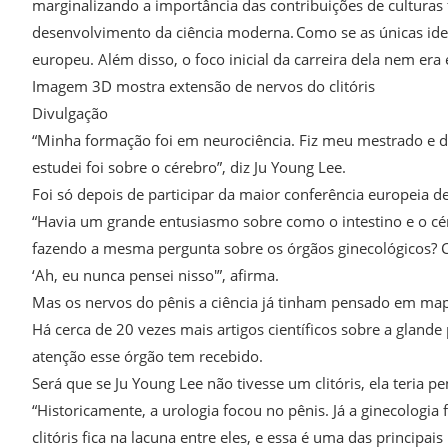
marginalizando a importância das contribuições de culturas
desenvolvimento da ciência moderna. Como se as únicas ide
europeu. Além disso, o foco inicial da carreira dela nem era
Imagem 3D mostra extensão de nervos do clitóris
Divulgação
“Minha formação foi em neurociência. Fiz meu mestrado e d
estudei foi sobre o cérebro”, diz Ju Young Lee.
Foi só depois de participar da maior conferência europeia 
“Havia um grande entusiasmo sobre como o intestino e o cér
fazendo a mesma pergunta sobre os órgãos ginecológicos? Co
‘Ah, eu nunca pensei nisso'”, afirma.
Mas os nervos do pênis a ciência já tinham pensado em mape
Há cerca de 20 vezes mais artigos científicos sobre a glande
atenção esse órgão tem recebido.
Será que se Ju Young Lee não tivesse um clitóris, ela teria p
“Historicamente, a urologia focou no pênis. Já a ginecologi
clitóris fica na lacuna entre eles, e essa é uma das principais