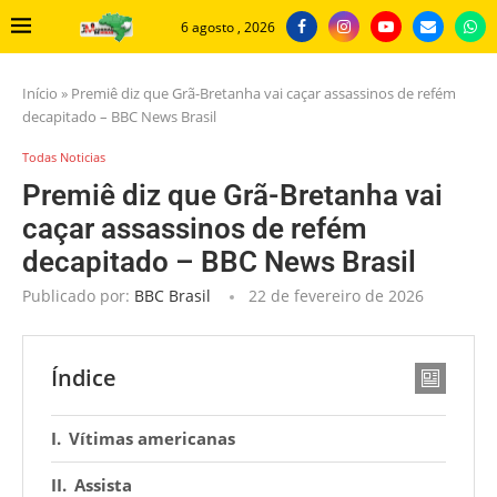
6 agosto , 2026
Início
»
Premiê diz que Grã-Bretanha vai caçar assassinos de refém
decapitado – BBC News Brasil
Todas Noticias
Premiê diz que Grã-Bretanha vai
caçar assassinos de refém
decapitado – BBC News Brasil
Publicado por:
BBC Brasil
22 de fevereiro de 2026
Índice
Vítimas americanas
Assista