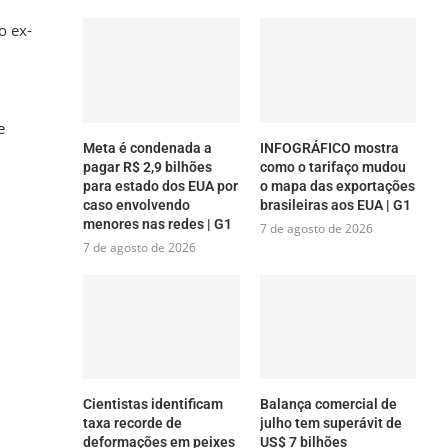
o ex-
e
Meta é condenada a
INFOGRÁFICO mostra
pagar R$ 2,9 bilhões
como o tarifaço mudou
para estado dos EUA por
o mapa das exportações
caso envolvendo
brasileiras aos EUA | G1
menores nas redes | G1
7 de agosto de 2026
7 de agosto de 2026
Cientistas identificam
Balança comercial de
taxa recorde de
julho tem superávit de
deformações em peixes
US$ 7 bilhões