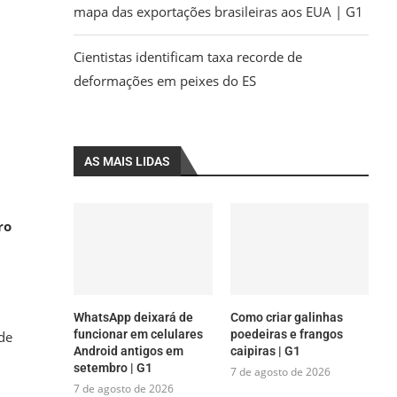
mapa das exportações brasileiras aos EUA | G1
Cientistas identificam taxa recorde de
deformações em peixes do ES
AS MAIS LIDAS
ro
WhatsApp deixará de
Como criar galinhas
funcionar em celulares
poedeiras e frangos
de
Android antigos em
caipiras | G1
setembro | G1
7 de agosto de 2026
7 de agosto de 2026