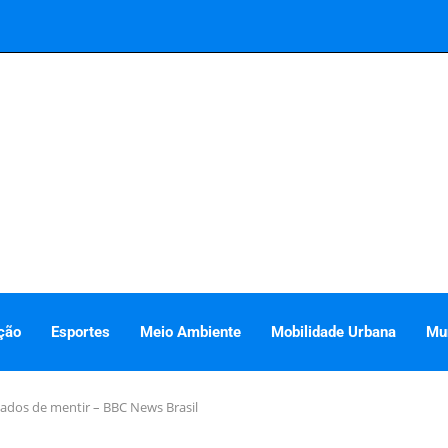
ção
Esportes
Meio Ambiente
Mobilidade Urbana
Mu
sados de mentir – BBC News Brasil