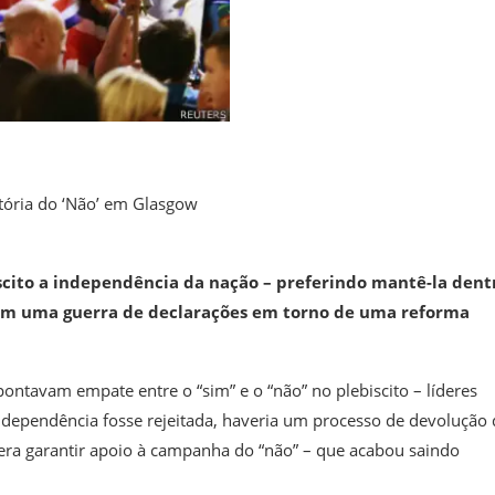
ória do ‘Não’ em Glasgow
scito a independência da nação – preferindo mantê-la dent
os em uma guerra de declarações em torno de uma reforma
ontavam empate entre o “sim” e o “não” no plebiscito – líderes
ndependência fosse rejeitada, haveria um processo de devolução 
era garantir apoio à campanha do “não” – que acabou saindo