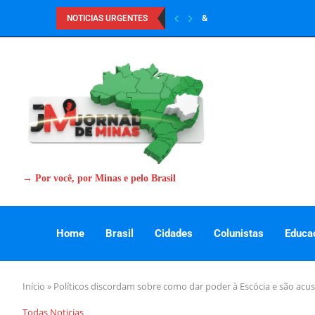
&
NOTICIAS URGENTES
→ Por você, por Minas e pelo Brasil
Home
Brasil
Cidades
Colunistas
Educa
Início
»
Políticos discordam sobre como dar poder à Escócia e são acu
Todas Noticias