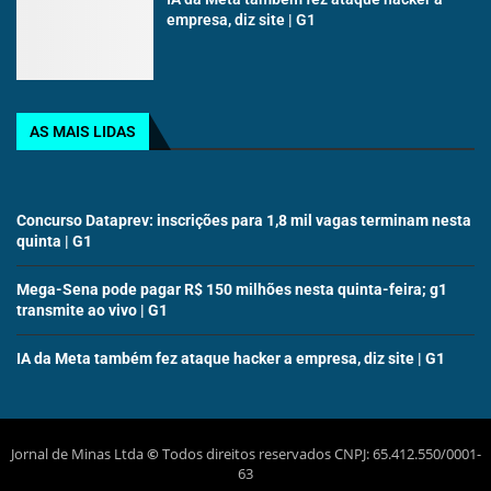
empresa, diz site | G1
AS MAIS LIDAS
Concurso Dataprev: inscrições para 1,8 mil vagas terminam nesta
quinta | G1
Mega-Sena pode pagar R$ 150 milhões nesta quinta-feira; g1
transmite ao vivo | G1
IA da Meta também fez ataque hacker a empresa, diz site | G1
Jornal de Minas Ltda
©
Todos direitos reservados CNPJ: 65.412.550/0001-
63