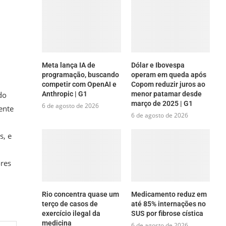
Meta lança IA de
Dólar e Ibovespa
programação, buscando
operam em queda após
competir com OpenAI e
Copom reduzir juros ao
Anthropic | G1
menor patamar desde
do
março de 2025 | G1
6 de agosto de 2026
ente
6 de agosto de 2026
s, e
ores
Rio concentra quase um
Medicamento reduz em
terço de casos de
até 85% internações no
exercício ilegal da
SUS por fibrose cística
medicina
6 de agosto de 2026