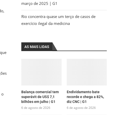
março de 2025 | G1
do,
Rio concentra quase um terço de casos de
exercício ilegal da medicina
AS MAIS LIDAS
 que
ções
Balança comercial tem
Endividamento bate
 o
superávit de US$ 7,1
recorde e chega a 82%,
bilhões em julho | G1
diz CNC | G1
6 de agosto de 2026
6 de agosto de 2026