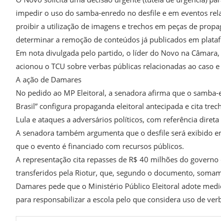
impedir o uso do samba-enredo no desfile e em eventos rel
proibir a utilização de imagens e trechos em peças de prop
determinar a remoção de conteúdos já publicados em platafo
Em nota divulgada pelo partido, o líder do Novo na Câmar
acionou o TCU sobre verbas públicas relacionadas ao caso e 
A ação de Damares
No pedido ao MP Eleitoral, a senadora afirma que o samba-
Brasil” configura propaganda eleitoral antecipada e cita tr
Lula e ataques a adversários políticos, com referência direta
A senadora também argumenta que o desfile será exibido em
que o evento é financiado com recursos públicos.
A representação cita repasses de R$ 40 milhões do governo d
transferidos pela Riotur, que, segundo o documento, soma
Damares pede que o Ministério Público Eleitoral adote medid
para responsabilizar a escola pelo que considera uso de v