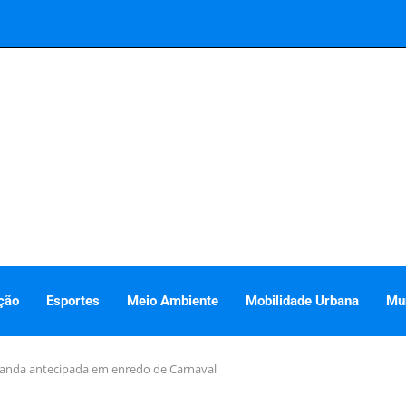
ção
Esportes
Meio Ambiente
Mobilidade Urbana
Mu
ganda antecipada em enredo de Carnaval