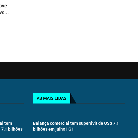
move
s...
AS MAIS LIDAS
al tem
Balança comercial tem superávit de US$ 7,1
 7,1 bilhões
bilhões em julho | G1