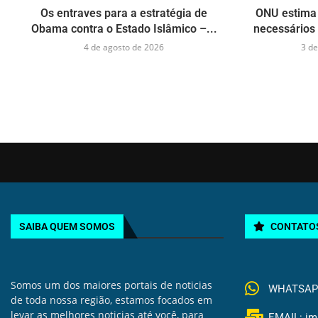
Os entraves para a estratégia de
ONU estima 
Obama contra o Estado Islâmico –...
necessários 
4 de agosto de 2026
3 de
SAIBA QUEM SOMOS
CONTATO
Somos um dos maiores portais de noticias
WHATSAPP 
de toda nossa região, estamos focados em
levar as melhores noticias até você, para
EMAIL: jm