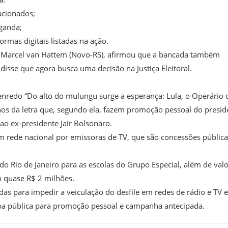
acionados;
aganda;
rmas digitais listadas na ação.
a, Marcel van Hattem (Novo-RS), afirmou que a bancada também
disse que agora busca uma decisão na Justiça Eleitoral.
enredo “Do alto do mulungu surge a esperança: Lula, o Operário 
echos da letra que, segundo ela, fazem promoção pessoal do presid
 ao ex-presidente Jair Bolsonaro.
 rede nacional por emissoras de TV, que são concessões pública
o Rio de Janeiro para as escolas do Grupo Especial, além de val
m quase R$ 2 milhões.
as para impedir a veiculação do desfile em redes de rádio e TV e
erba pública para promoção pessoal e campanha antecipada.