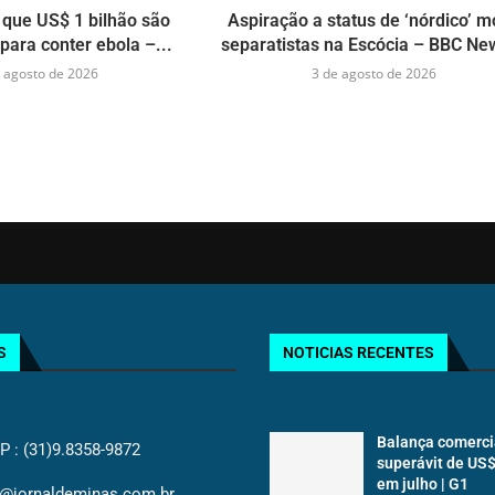
que US$ 1 bilhão são
Aspiração a status de ‘nórdico’ 
para conter ebola –...
separatistas na Escócia – BBC New
 agosto de 2026
3 de agosto de 2026
S
NOTICIAS RECENTES
Balança comerci
: (31)9.8358-9872
superávit de US$
em julho | G1
@jornaldeminas.com.br