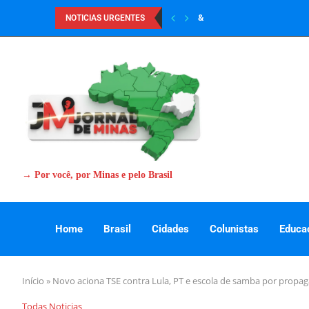
&
NOTICIAS URGENTES
→ Por você, por Minas e pelo Brasil
Home
Brasil
Cidades
Colunistas
Educa
Início
»
Novo aciona TSE contra Lula, PT e escola de samba por propa
Todas Noticias