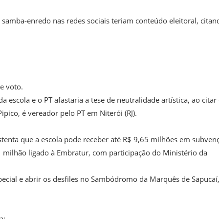
 samba-enredo nas redes sociais teriam conteúdo eleitoral, citan
e voto.
scola e o PT afastaria a tese de neutralidade artística, ao citar
pico, é vereador pelo PT em Niterói (RJ).
ustenta que a escola pode receber até R$ 9,65 milhões em subven
 1 milhão ligado à Embratur, com participação do Ministério da
special e abrir os desfiles no Sambódromo da Marquês de Sapucaí,
a: