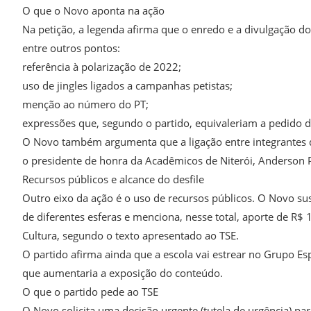
O que o Novo aponta na ação
Na petição, a legenda afirma que o enredo e a divulgação do
entre outros pontos:
referência à polarização de 2022;
uso de jingles ligados a campanhas petistas;
menção ao número do PT;
expressões que, segundo o partido, equivaleriam a pedido d
O Novo também argumenta que a ligação entre integrantes da e
o presidente de honra da Acadêmicos de Niterói, Anderson Pi
Recursos públicos e alcance do desfile
Outro eixo da ação é o uso de recursos públicos. O Novo s
de diferentes esferas e menciona, nesse total, aporte de R$
Cultura, segundo o texto apresentado ao TSE.
O partido afirma ainda que a escola vai estrear no Grupo E
que aumentaria a exposição do conteúdo.
O que o partido pede ao TSE
O Novo solicita uma decisão urgente (tutela de urgência) par