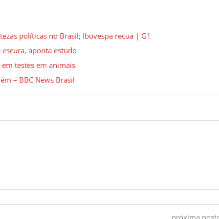
ezas políticas no Brasil; Ibovespa recua | G1
 escura, aponta estudo
a em testes em animais
efém – BBC News Brasil
próxima pos