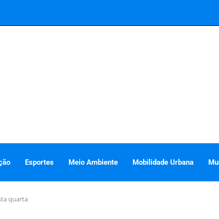
ção
Esportes
Meio Ambiente
Mobilidade Urbana
Mu
sta quarta