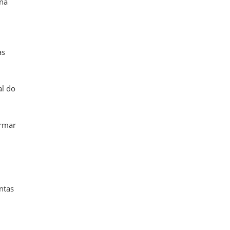
 na
as
al do
ormar
ntas