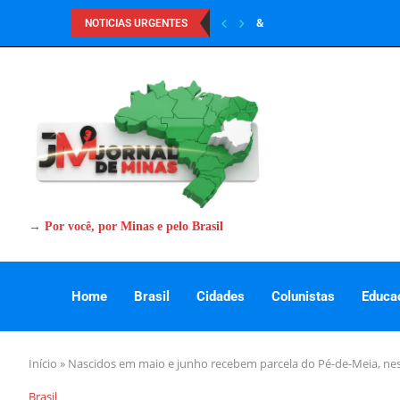
&
NOTICIAS URGENTES
→ Por você, por Minas e pelo Brasil
Home
Brasil
Cidades
Colunistas
Educa
Início
»
Nascidos em maio e junho recebem parcela do Pé-de-Meia, ne
Brasil