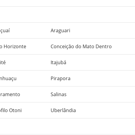
çuaí
Araguari
o Horizonte
Conceição do Mato Dentro
rité
Itajubá
nhuaçu
Pirapora
cramento
Salinas
filo Otoni
Uberlândia