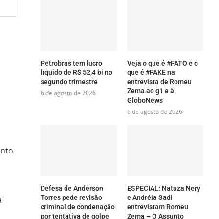
Petrobras tem lucro
Veja o que é #FATO e o
líquido de R$ 52,4 bi no
que é #FAKE na
segundo trimestre
entrevista de Romeu
Zema ao g1 e à
6 de agosto de 2026
GloboNews
6 de agosto de 2026
ento
Defesa de Anderson
ESPECIAL: Natuza Nery
Torres pede revisão
e Andréia Sadi
a
criminal de condenação
entrevistam Romeu
por tentativa de golpe
Zema – O Assunto