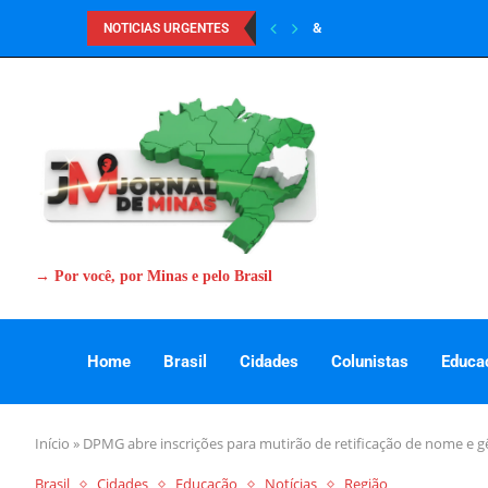
&
NOTICIAS URGENTES
→ Por você, por Minas e pelo Brasil
Home
Brasil
Cidades
Colunistas
Educa
Início
»
DPMG abre inscrições para mutirão de retificação de nome e 
Brasil
Cidades
Educação
Notícias
Região