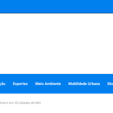
ção
Esportes
Meio Ambiente
Mobilidade Urbana
Mu
gênero em 20 cidades de MG