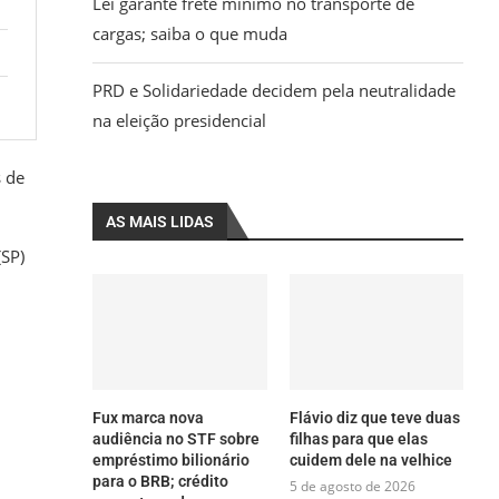
Lei garante frete mínimo no transporte de
cargas; saiba o que muda
PRD e Solidariedade decidem pela neutralidade
na eleição presidencial
s de
AS MAIS LIDAS
(SP)
Fux marca nova
Flávio diz que teve duas
audiência no STF sobre
filhas para que elas
empréstimo bilionário
cuidem dele na velhice
para o BRB; crédito
5 de agosto de 2026