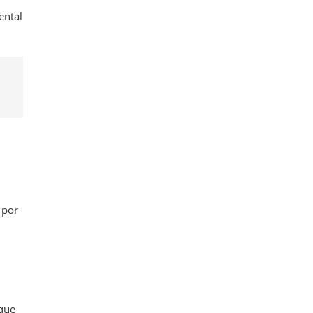
ental
 por
 que