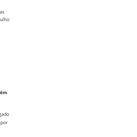
as
julho
vêm
gado
 por