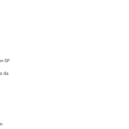
an-SP
ão da
am