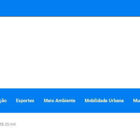
ção
Esportes
Meio Ambiente
Mobilidade Urbana
Mu
R$ 25 mil