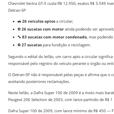
Chevrolet Vectra GT-X custa R$ 12.950, exatos R$ 5.549 m
Detran-SP
🚗 26 veículos aptos
a circular;
⚙️ 26 sucatas com motor
ainda podendo ser aproveit
🔧 83 sucatas com motor condenado
, mas podendo 
♻️ 27 sucatas
para fundição e reciclagem.
Segundo o edital do leilão, um carro apto a circular signifi
responsável pelo registro do veículo perante o órgão ou ent
O Detran-SP não é responsável pelas peças e afirma que o c
aceitando posteriores reclamações.
Neste leilão, a Dafra Super 100 de 2009 é a moto mais bara
Peugeot 206 Selection de 2003, com lance partindo de R$ 1 
Dafra Super 100 de 2009, com lance mínimo de R$ 450 — F