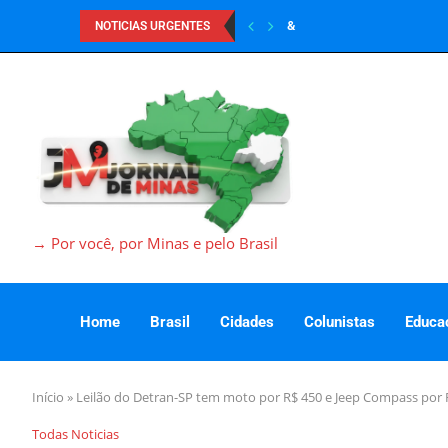
&
NOTICIAS URGENTES
→ Por você, por Minas e pelo Brasil
Home
Brasil
Cidades
Colunistas
Educa
Início
»
Leilão do Detran-SP tem moto por R$ 450 e Jeep Compass por 
Todas Noticias