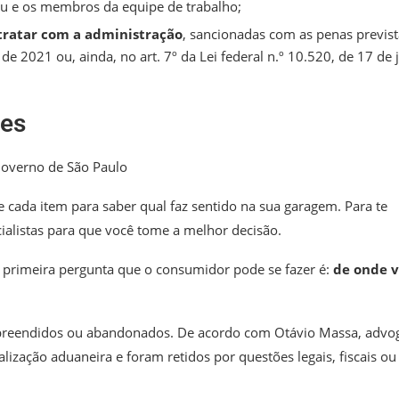
au e os membros da equipe de trabalho;
ntratar com a administração
, sancionadas com as penas previst
3, de 2021 ou, ainda, no art. 7º da Lei federal n.º 10.520, de 17 de 
ões
/Governo de São Paulo
 cada item para saber qual faz sentido na sua garagem. Para te
cialistas para que você tome a melhor decisão.
. A primeira pergunta que o consumidor pode se fazer é:
de onde 
apreendidos ou abandonados. De acordo com Otávio Massa, advo
alização aduaneira e foram retidos por questões legais, fiscais ou