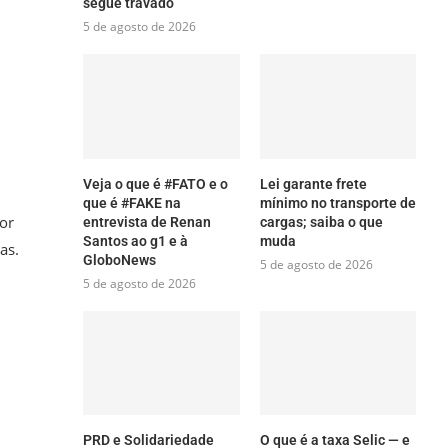
segue travado
5 de agosto de 2026
Veja o que é #FATO e o
Lei garante frete
que é #FAKE na
mínimo no transporte de
dor
entrevista de Renan
cargas; saiba o que
Santos ao g1 e à
muda
as.
GloboNews
5 de agosto de 2026
5 de agosto de 2026
PRD e Solidariedade
O que é a taxa Selic — e