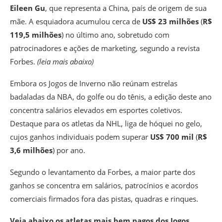
Eileen Gu
, que representa a China, país de origem de sua
mãe. A esquiadora acumulou cerca de
US$ 23 milhões
(
R$
119,5 milhões
) no último ano, sobretudo com
patrocinadores e ações de marketing, segundo a revista
Forbes.
(leia mais abaixo)
Embora os Jogos de Inverno não reúnam estrelas
badaladas da NBA, do golfe ou do tênis, a edição deste ano
concentra salários elevados em esportes coletivos.
Destaque para os atletas da NHL, liga de hóquei no gelo,
cujos ganhos individuais podem superar
US$ 700 mil
(
R$
3,6 milhões
) por ano.
Segundo o levantamento da Forbes, a maior parte dos
ganhos se concentra em salários, patrocínios e acordos
comerciais firmados fora das pistas, quadras e rinques.
Veja abaixo os atletas mais bem pagos dos Jogos