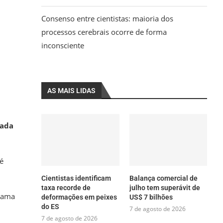
Consenso entre cientistas: maioria dos
processos cerebrais ocorre de forma
inconsciente
AS MAIS LIDAS
mada
é
Cientistas identificam
Balança comercial de
taxa recorde de
julho tem superávit de
grama
deformações em peixes
US$ 7 bilhões
do ES
7 de agosto de 2026
7 de agosto de 2026