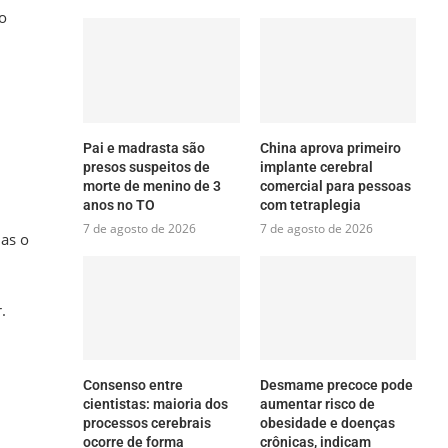
 o
Pai e madrasta são
China aprova primeiro
presos suspeitos de
implante cerebral
morte de menino de 3
comercial para pessoas
anos no TO
com tetraplegia
7 de agosto de 2026
7 de agosto de 2026
nas o
.
Consenso entre
Desmame precoce pode
cientistas: maioria dos
aumentar risco de
processos cerebrais
obesidade e doenças
ocorre de forma
crônicas, indicam