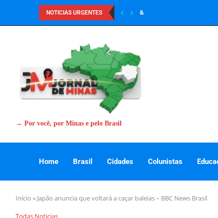
&
NOTICIAS URGENTES
→ Por você, por Minas e pelo Brasil
Home
Brasil
Cidades
Colunistas
Educa
Início
»
Japão anuncia que voltará a caçar baleias – BBC News Brasil
Todas Noticias