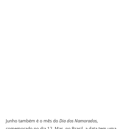
Junho também é o mês do
Dia dos Namorados
,
comemorado no dia 12. Mas, no Brasil, a data tem uma