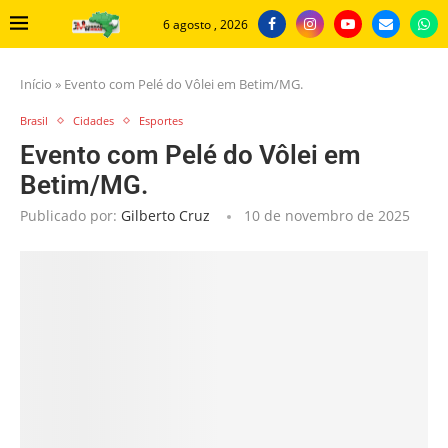
6 agosto , 2026
Início
»
Evento com Pelé do Vôlei em Betim/MG.
Brasil
Cidades
Esportes
Evento com Pelé do Vôlei em
Betim/MG.
Publicado por:
Gilberto Cruz
10 de novembro de 2025