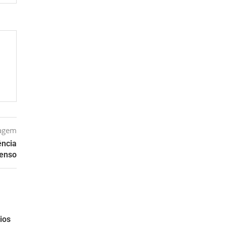
tagem
ência
penso
ios