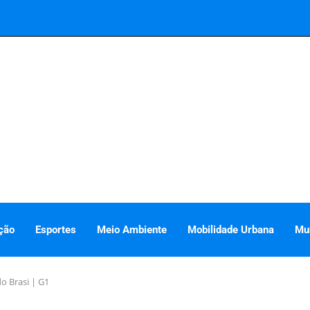
ção
Esportes
Meio Ambiente
Mobilidade Urbana
Mu
do Brasi | G1