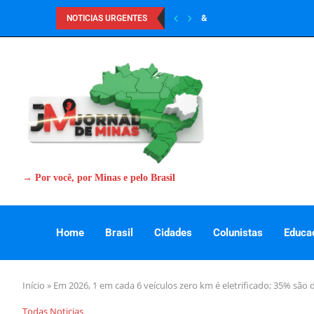
&
NOTICIAS URGENTES
→ Por você, por Minas e pelo Brasil
Home
Brasil
Cidades
Colunistas
Educa
Início
»
Em 2026, 1 em cada 6 veículos zero km é eletrificado; 35% são 
Todas Noticias