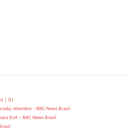
o! | G1
década; relembre – BBC News Brasil
 para EUA – BBC News Brasil
Brasil