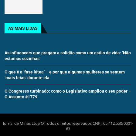
AS MAIS LIDAS
As influencers que pregam a solidão como um estilo de vida: ‘Não
estamos sozinhas’
O que é a ‘fase lútea’ – e por que algumas mulheres se sentem
‘mais feias’ durante ela
O Congresso turbinado: como o Legislativo ampliou o seu poder –
O Assunto #1779
Jornal de Minas Ltda
©
Todos direitos reservados CNPJ: 65.412.550/0001-
63