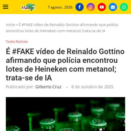
7 agosto , 2026
Início
»
É #FAKE vídeo de Reinaldo Gottino afirmando que polícia
encontrou lotes de Heineken com metanol; trata-se de IA
Todas Noticias
É #FAKE vídeo de Reinaldo Gottino
afirmando que polícia encontrou
lotes de Heineken com metanol;
trata-se de IA
Publicado por:
Gilberto Cruz
8 de outubro de 2025