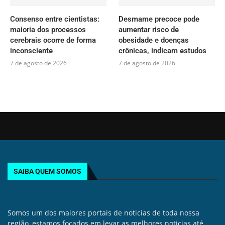
Consenso entre cientistas:
Desmame precoce pode
maioria dos processos
aumentar risco de
cerebrais ocorre de forma
obesidade e doenças
inconsciente
crônicas, indicam estudos
7 de agosto de 2026
7 de agosto de 2026
SAIBA QUEM SOMOS
Somos um dos maiores portais de noticias de toda nossa
região, estamos focados em levar as melhores noticias até