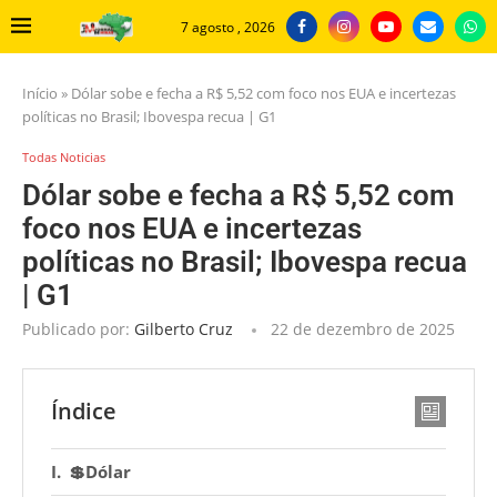
7 agosto , 2026
Início
»
Dólar sobe e fecha a R$ 5,52 com foco nos EUA e incertezas
políticas no Brasil; Ibovespa recua | G1
Todas Noticias
Dólar sobe e fecha a R$ 5,52 com
foco nos EUA e incertezas
políticas no Brasil; Ibovespa recua
| G1
Publicado por:
Gilberto Cruz
22 de dezembro de 2025
Índice
💲Dólar