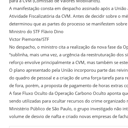
para a CVM (Comissão de Valores Mobiliários).
A manifestação consta em despacho assinado após a União 
Atividade Fiscalizatória da CVM. Antes de decidir sobre o m
determinou que as partes do processo se manifestem sobre 
Ministro do STF Flávio Dino
Victor Piemonte/STF
No despacho, o ministro cita a realização da nova fase da 
“sublinha, mais uma vez, a urgência da reestruturação dos si
reforço envolve principalmente a CVM, mas também se este
O plano apresentado pela União incorporou parte das reivin
do quadro de pessoal e a criação de uma força-tarefa para r
de fora, porém, a proposta de pagamento de horas extras c
A fase Fluxo Oculto da Operação Carbono Oculto aponta que
sendo utilizadas para ocultar recursos do crime organizad
Ministério Público de São Paulo, o grupo investigado não in
volume de desvio de nafta e criado novas empresas de fach