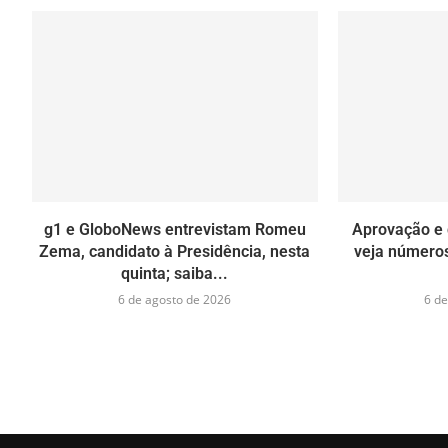
g1 e GloboNews entrevistam Romeu
Aprovação e 
Zema, candidato à Presidência, nesta
veja números
quinta; saiba...
6 de agosto de 2026
6 de