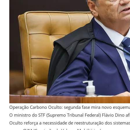
Operação Carbono Oculto: segunda fase mira novo esquema
O ministro do STF (Supremo Tribunal Federal) Flávio Dino a
Oculto reforça a necessidade de reestruturação dos sistema