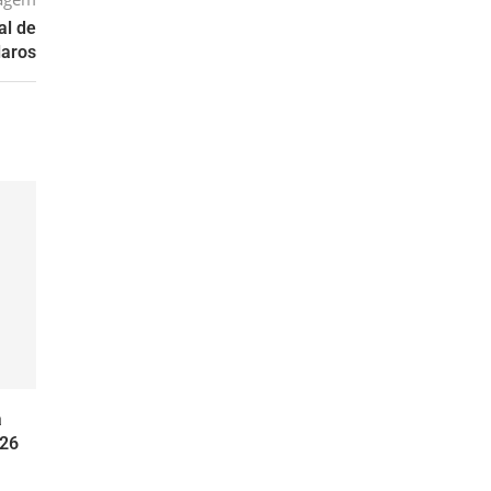
al de
laros
a
26