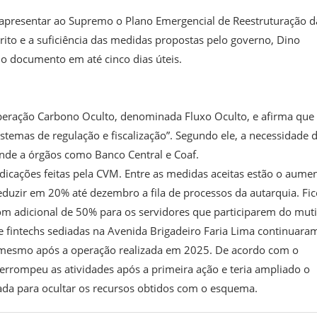
apresentar ao Supremo o Plano Emergencial de Reestruturação d
érito e a suficiência das medidas propostas pelo governo, Dino
o documento em até cinco dias úteis.
Operação Carbono Oculto, denominada Fluxo Oculto, e afirma que 
stemas de regulação e fiscalização”. Segundo ele, a necessidade 
nde a órgãos como Banco Central e Coaf.
dicações feitas pela CVM. Entre as medidas aceitas estão o aume
eduzir em 20% até dezembro a fila de processos da autarquia. Fi
om adicional de 50% para os servidores que participarem do muti
 fintechs sediadas na Avenida Brigadeiro Faria Lima continuara
o mesmo após a operação realizada em 2025. De acordo com o
terrompeu as atividades após a primeira ação e teria ampliado o
ada para ocultar os recursos obtidos com o esquema.