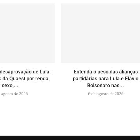
desaprovação de Lula:
Entenda o peso das alianças
 da Quaest por renda,
partidárias para Lula e Flávio
sexo,...
Bolsonaro nas...
 agosto de 2026
6 de agosto de 2026