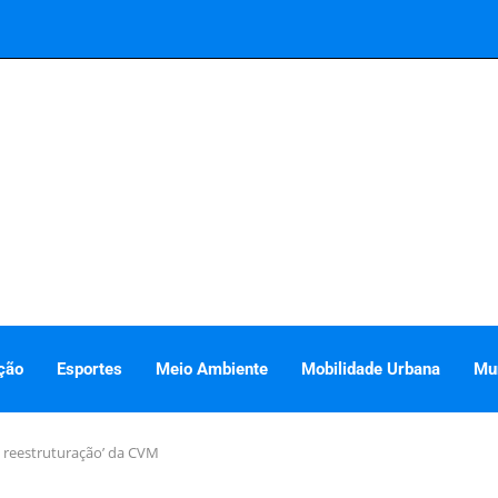
ção
Esportes
Meio Ambiente
Mobilidade Urbana
Mu
a reestruturação’ da CVM