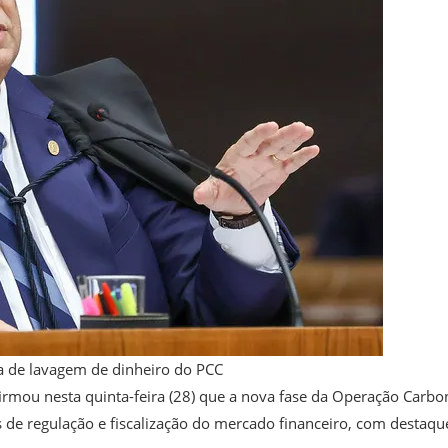
 de lavagem de dinheiro do PCC
firmou nesta quinta-feira (28) que a nova fase da Operação Carbo
s de regulação e fiscalização do mercado financeiro, com destaqu