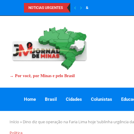
&
NOTICIAS URGENTES
→ Por você, por Minas e pelo Brasil
Home
Brasil
Cidades
Colunistas
Educa
Início
»
Dino diz que operação na Faria Lima hoje ‘sublinha urgência d
Politica