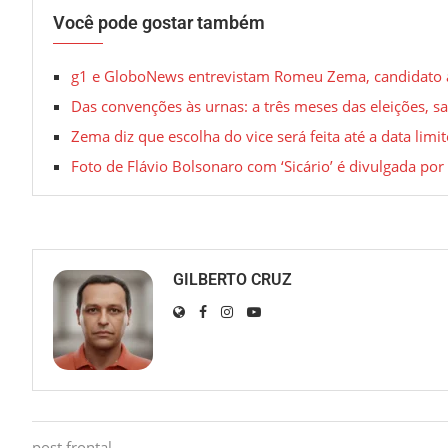
Você pode gostar também
g1 e GloboNews entrevistam Romeu Zema, candidato à P
Das convenções às urnas: a três meses das eleições, s
Zema diz que escolha do vice será feita até a data limit
Foto de Flávio Bolsonaro com ‘Sicário’ é divulgada por 
GILBERTO CRUZ
post frontal