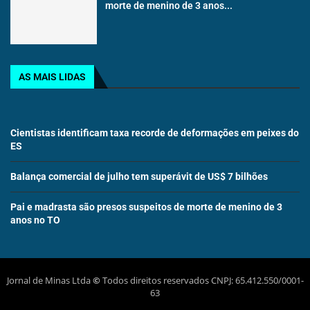
morte de menino de 3 anos...
AS MAIS LIDAS
Cientistas identificam taxa recorde de deformações em peixes do
ES
Balança comercial de julho tem superávit de US$ 7 bilhões
Pai e madrasta são presos suspeitos de morte de menino de 3
anos no TO
Jornal de Minas Ltda
©
Todos direitos reservados CNPJ: 65.412.550/0001-
63