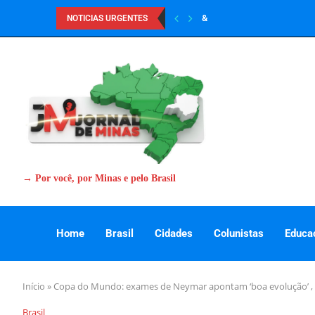
&
NOTICIAS URGENTES
→ Por você, por Minas e pelo Brasil
Home
Brasil
Cidades
Colunistas
Educa
Início
»
Copa do Mundo: exames de Neymar apontam ‘boa evolução’ , 
Brasil