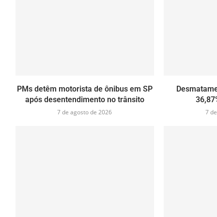
PMs detêm motorista de ônibus em SP
Desmatamen
após desentendimento no trânsito
36,87
7 de agosto de 2026
7 de