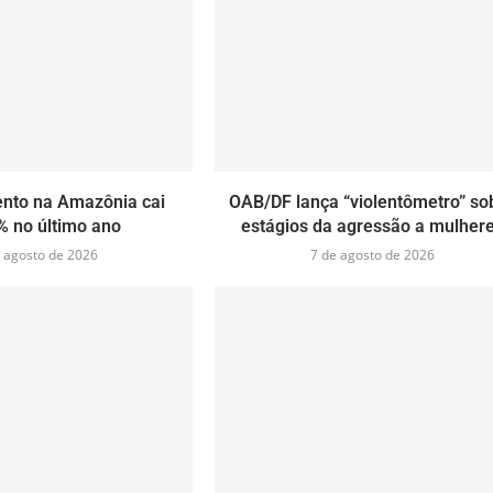
to na Amazônia cai
OAB/DF lança “violentômetro” so
% no último ano
estágios da agressão a mulher
 agosto de 2026
7 de agosto de 2026