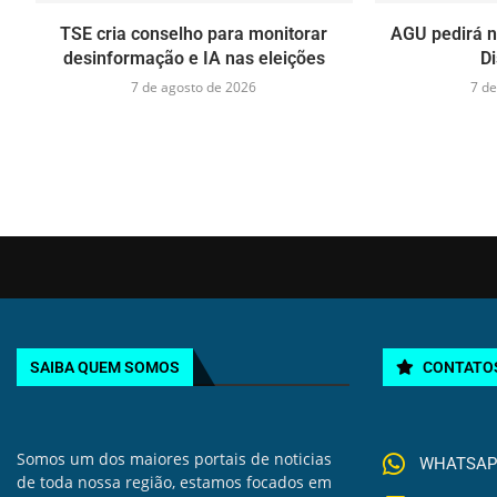
TSE cria conselho para monitorar
AGU pedirá na
desinformação e IA nas eleições
Di
7 de agosto de 2026
7 de
SAIBA QUEM SOMOS
CONTATO
Somos um dos maiores portais de noticias
WHATSAPP 
de toda nossa região, estamos focados em