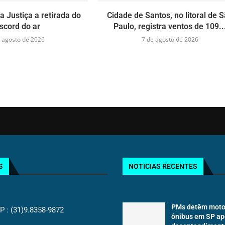
 Justiça a retirada do
Cidade de Santos, no litoral de 
scord do ar
Paulo, registra ventos de 109..
 agosto de 2026
7 de agosto de 2026
S
NOTICIAS RECENTES
PMs detêm motor
: (31)9.8358-9872
ônibus em SP ap