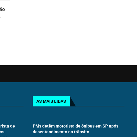
São
.
AS MAIS LIDAS
ista de
PMs detêm motorista de ônibus em SP após
ós
desentendimento no trânsito