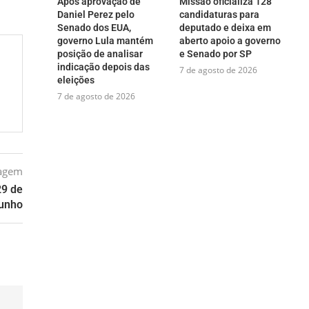
Após aprovação de
Missão oficializa 128
Daniel Perez pelo
candidaturas para
Senado dos EUA,
deputado e deixa em
governo Lula mantém
aberto apoio a governo
posição de analisar
e Senado por SP
indicação depois das
7 de agosto de 2026
eleições
7 de agosto de 2026
tagem
29 de
junho