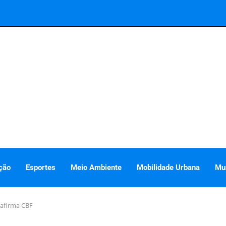
ção
Esportes
Meio Ambiente
Mobilidade Urbana
Mu
afirma CBF