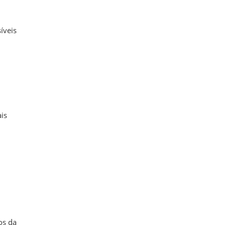
íveis
ais
os da