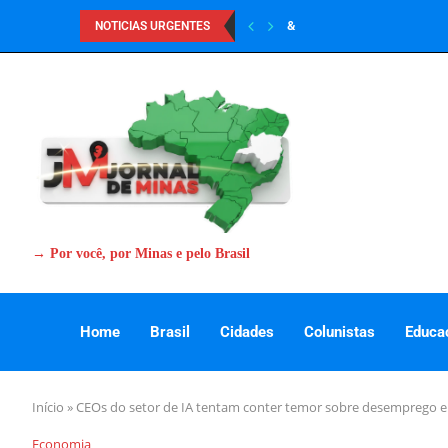
&
NOTICIAS URGENTES
→ Por você, por Minas e pelo Brasil
Home
Brasil
Cidades
Colunistas
Educa
Início
»
CEOs do setor de IA tentam conter temor sobre desemprego e
Economia