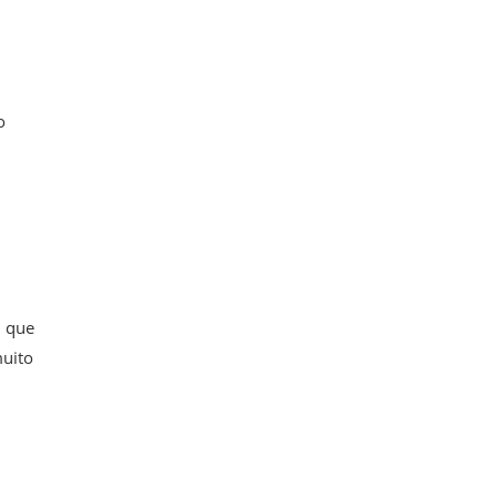
o
m que
uito