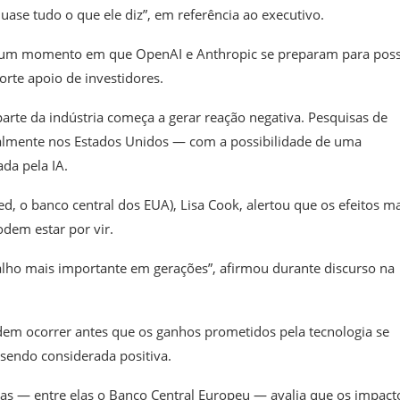
ase tudo o que ele diz”, em referência ao executivo.
um momento em que OpenAI e Anthropic se preparam para poss
rte apoio de investidores.
arte da indústria começa a gerar reação negativa. Pesquisas de
ialmente nos Estados Unidos — com a possibilidade de uma
da pela IA.
ed, o banco central dos EUA), Lisa Cook, alertou que os efeitos m
odem estar por vir.
lho mais importante em gerações”, afirmou durante discurso na
em ocorrer antes que os ganhos prometidos pela tecnologia se
sendo considerada positiva.
as — entre elas o Banco Central Europeu — avalia que os impact