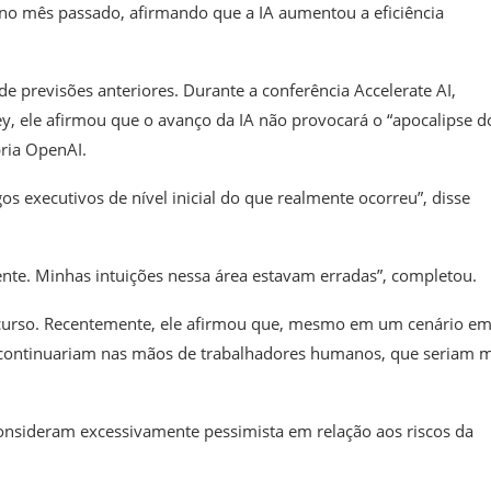
 no mês passado, afirmando que a IA aumentou a eficiência
previsões anteriores. Durante a conferência Accelerate AI,
 ele afirmou que o avanço da IA não provocará o “apocalipse d
pria OpenAI.
s executivos de nível inicial do que realmente ocorreu”, disse
nte. Minhas intuições nessa área estavam erradas”, completou.
curso. Recentemente, ele afirmou que, mesmo em um cenário e
continuariam nas mãos de trabalhadores humanos, que seriam m
 consideram excessivamente pessimista em relação aos riscos da