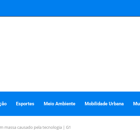
ção
Esportes
Meio Ambiente
Mobilidade Urbana
Mu
m massa causado pela tecnologia | G1