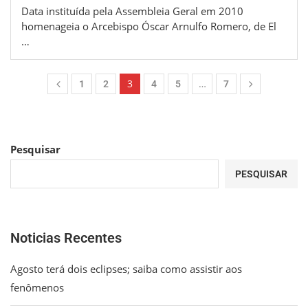
Data instituída pela Assembleia Geral em 2010
homenageia o Arcebispo Óscar Arnulfo Romero, de El
…
3
…
1
2
4
5
7
Pesquisar
PESQUISAR
Noticias Recentes
Agosto terá dois eclipses; saiba como assistir aos
fenômenos