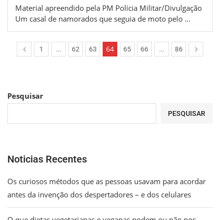
Material apreendido pela PM Polícia Militar/Divulgação
Um casal de namorados que seguia de moto pelo …
…
64
…
1
62
63
65
66
86
Pesquisar
PESQUISAR
Noticias Recentes
Os curiosos métodos que as pessoas usavam para acordar
antes da invenção dos despertadores – e dos celulares
O que dietas vegetarianas e veganas podem ou não nos