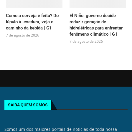
Como a cerveja é feita? Do
El Niño: governo decide
lúpulo à levedura, veja o
reduzir geração de
caminho da bebida | G1
hidrelétricas para enfrentar
fenômeno climático | G1
7 de agosto de 2026
7 de agosto de 2026
SAIBA QUEM SOMOS
Somos um dos maiores portais de noticias de toda nossa