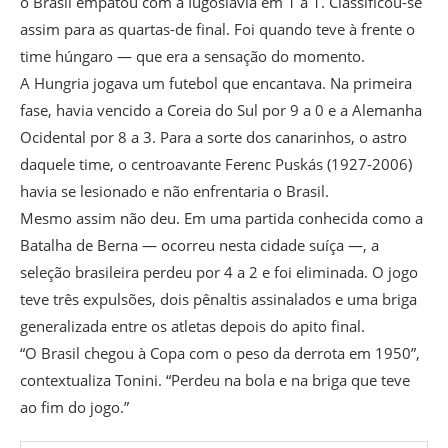
o Brasil empatou com a Iugoslávia em 1 a 1. Classificou-se
assim para as quartas-de final. Foi quando teve à frente o
time húngaro — que era a sensação do momento.
A Hungria jogava um futebol que encantava. Na primeira
fase, havia vencido a Coreia do Sul por 9 a 0 e a Alemanha
Ocidental por 8 a 3. Para a sorte dos canarinhos, o astro
daquele time, o centroavante Ferenc Puskás (1927-2006)
havia se lesionado e não enfrentaria o Brasil.
Mesmo assim não deu. Em uma partida conhecida como a
Batalha de Berna — ocorreu nesta cidade suíça —, a
seleção brasileira perdeu por 4 a 2 e foi eliminada. O jogo
teve três expulsões, dois pênaltis assinalados e uma briga
generalizada entre os atletas depois do apito final.
“O Brasil chegou à Copa com o peso da derrota em 1950”,
contextualiza Tonini. “Perdeu na bola e na briga que teve
ao fim do jogo.”