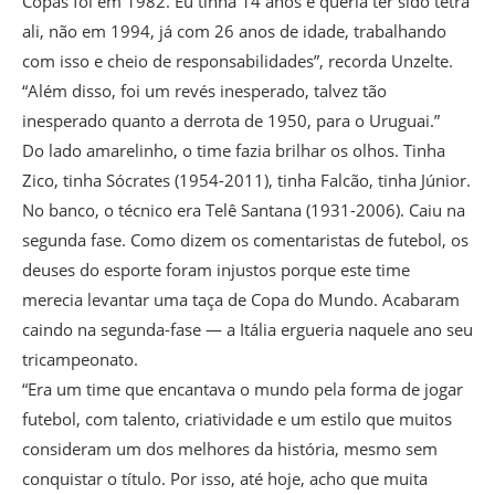
Copas foi em 1982. Eu tinha 14 anos e queria ter sido tetra
ali, não em 1994, já com 26 anos de idade, trabalhando
com isso e cheio de responsabilidades”, recorda Unzelte.
“Além disso, foi um revés inesperado, talvez tão
inesperado quanto a derrota de 1950, para o Uruguai.”
Do lado amarelinho, o time fazia brilhar os olhos. Tinha
Zico, tinha Sócrates (1954-2011), tinha Falcão, tinha Júnior.
No banco, o técnico era Telê Santana (1931-2006). Caiu na
segunda fase. Como dizem os comentaristas de futebol, os
deuses do esporte foram injustos porque este time
merecia levantar uma taça de Copa do Mundo. Acabaram
caindo na segunda-fase — a Itália ergueria naquele ano seu
tricampeonato.
“Era um time que encantava o mundo pela forma de jogar
futebol, com talento, criatividade e um estilo que muitos
consideram um dos melhores da história, mesmo sem
conquistar o título. Por isso, até hoje, acho que muita