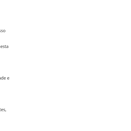
sso
nesta
ade e
es,