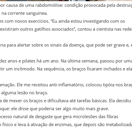
da por causa de uma rabdomiólise: condição provocada pela destrui
s na corrente sanguínea.
es com novos exercícios. “Eu ainda estou investigando com os
existiram outros gatilhos associados”, contou a cientista nas rede
ória para alertar sobre os sinais da doença, que pode ser grave e,
 há dez anos e pilates há um ano. Na última semana, passou por um
ntir um incômodo. Na sequência, os braços ficaram inchados e el
ação. Ele me receitou anti-inflamatório, colocou tipóia nos bra
 alguma lesão no braço.
 de mexer os braços e dificultava até tarefas básicas. Ela decidiu
hoque: ele disse que poderia ser algo muito mais grave.
cesso natural de desgaste que gera microlesões das fibras
 físico e leva à ativação de enzimas, que depois são metabolizad