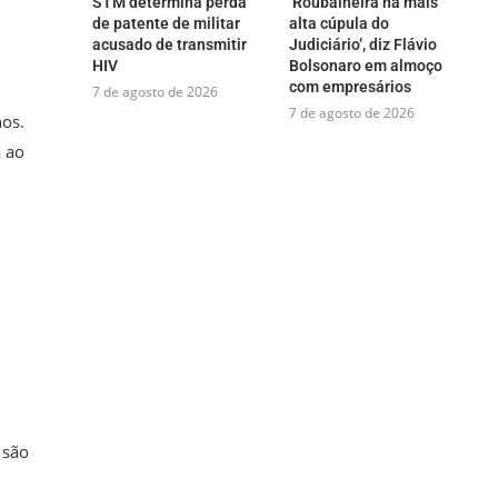
STM determina perda
‘Roubalheira na mais
de patente de militar
alta cúpula do
acusado de transmitir
Judiciário’, diz Flávio
HIV
Bolsonaro em almoço
com empresários
7 de agosto de 2026
7 de agosto de 2026
nos.
a ao
 são