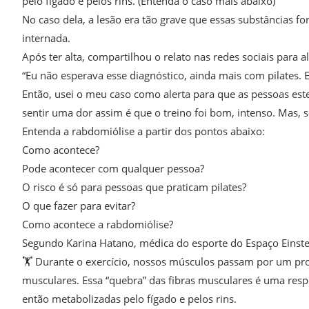
pelo fígado e pelos rins. (Entenda o caso mais abaixo)
No caso dela, a lesão era tão grave que essas substâncias f
internada.
Após ter alta, compartilhou o relato nas redes sociais para a
“Eu não esperava esse diagnóstico, ainda mais com pilates. E
Então, usei o meu caso como alerta para que as pessoas est
sentir uma dor assim é que o treino foi bom, intenso. Mas, 
Entenda a rabdomiólise a partir dos pontos abaixo:
Como acontece?
Pode acontecer com qualquer pessoa?
O risco é só para pessoas que praticam pilates?
O que fazer para evitar?
Como acontece a rabdomiólise?
Segundo Karina Hatano, médica do esporte do Espaço Einste
🏋️ Durante o exercício, nossos músculos passam por um pro
musculares. Essa “quebra” das fibras musculares é uma respo
então metabolizadas pelo fígado e pelos rins.