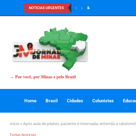
&
NOTICIAS URGENTES
→ Por você, por Minas e pelo Brasil
Home
Brasil
Cidades
Colunistas
Educa
Início
»
Após aula de pilates, paciente é internada; entenda a rabdomiól
Todas Noticias