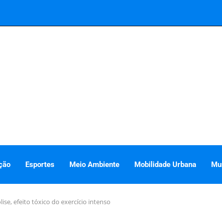
ção
Esportes
Meio Ambiente
Mobilidade Urbana
Mu
ise, efeito tóxico do exercício intenso