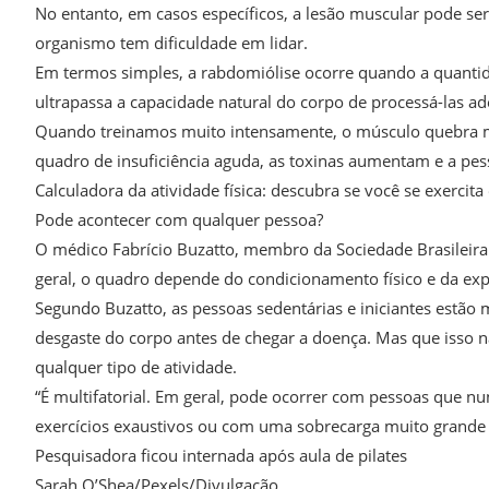
No entanto, em casos específicos, a lesão muscular pode ser
organismo tem dificuldade em lidar.
Em termos simples, a rabdomiólise ocorre quando a quantid
ultrapassa a capacidade natural do corpo de processá-las 
Quando treinamos muito intensamente, o músculo quebra ma
quadro de insuficiência aguda, as toxinas aumentam e a pess
Calculadora da atividade física: descubra se você se exercita 
Pode acontecer com qualquer pessoa?
O médico Fabrício Buzatto, membro da Sociedade Brasileira 
geral, o quadro depende do condicionamento físico e da expo
Segundo Buzatto, as pessoas sedentárias e iniciantes estã
desgaste do corpo antes de chegar a doença. Mas que isso n
qualquer tipo de atividade.
“É multifatorial. Em geral, pode ocorrer com pessoas que n
exercícios exaustivos ou com uma sobrecarga muito grande 
Pesquisadora ficou internada após aula de pilates
Sarah O’Shea/Pexels/Divulgação