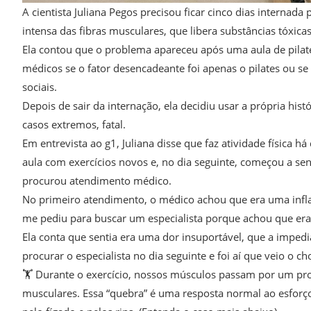
A cientista Juliana Pegos precisou ficar cinco dias interna
intensa das fibras musculares, que libera substâncias tóxica
Ela contou que o problema apareceu após uma aula de pilat
médicos se o fator desencadeante foi apenas o pilates ou se 
sociais.
Depois de sair da internação, ela decidiu usar a própria hist
casos extremos, fatal.
Em entrevista ao g1, Juliana disse que faz atividade física
aula com exercícios novos e, no dia seguinte, começou a se
procurou atendimento médico.
No primeiro atendimento, o médico achou que era uma inflam
me pediu para buscar um especialista porque achou que era
Ela conta que sentia era uma dor insuportável, que a impedia
procurar o especialista no dia seguinte e foi aí que veio o c
🏋️ Durante o exercício, nossos músculos passam por um pro
musculares. Essa “quebra” é uma resposta normal ao esforço