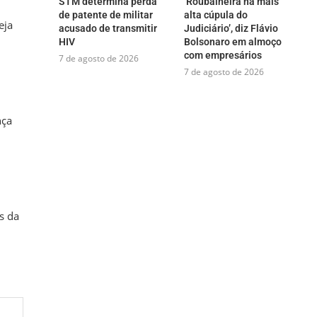
STM determina perda
‘Roubalheira na mais
de patente de militar
alta cúpula do
eja
acusado de transmitir
Judiciário’, diz Flávio
HIV
Bolsonaro em almoço
com empresários
7 de agosto de 2026
7 de agosto de 2026
nça
s da