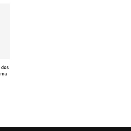
a dos
orma