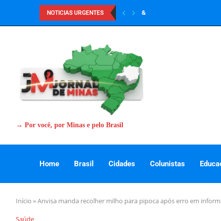
&
NOTICIAS URGENTES
→ Por você, por Minas e pelo Brasil
Home
Brasil
Cidades
Colunistas
Educa
Início
»
Anvisa manda recolher milho para pipoca após erro em inform
Saúde