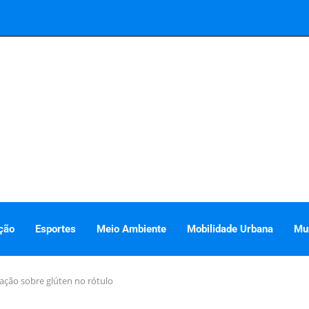
ção
Esportes
Meio Ambiente
Mobilidade Urbana
Mu
ação sobre glúten no rótulo