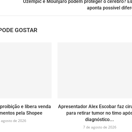
Ozempic e Mounjaro podem proteger o cérebro? E
aponta possível dife
PODE GOSTAR
proibição e libera venda
Apresentador Alex Escobar faz cir
mentos pela Shopee
para retirar tumor no timo apó
diagnóstico...
 agosto de 2026
7 de agosto de 2026