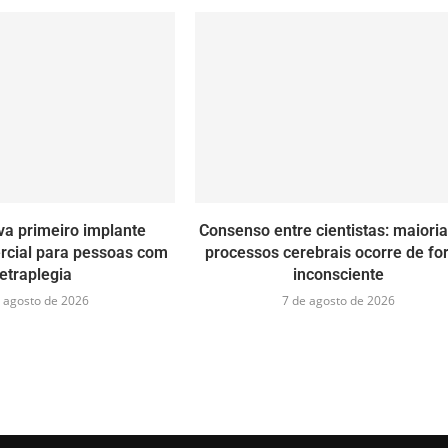
va primeiro implante
Consenso entre cientistas: maiori
rcial para pessoas com
processos cerebrais ocorre de f
tetraplegia
inconsciente
 agosto de 2026
7 de agosto de 2026