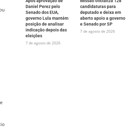
Após aprovação de
Missão oficializa 128
Daniel Perez pelo
candidaturas para
tou
Senado dos EUA,
deputado e deixa em
governo Lula mantém
aberto apoio a governo
posição de analisar
e Senado por SP
indicação depois das
7 de agosto de 2026
eleições
7 de agosto de 2026
 e
cio