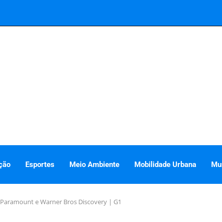
ção
Esportes
Meio Ambiente
Mobilidade Urbana
Mu
e Paramount e Warner Bros Discovery | G1