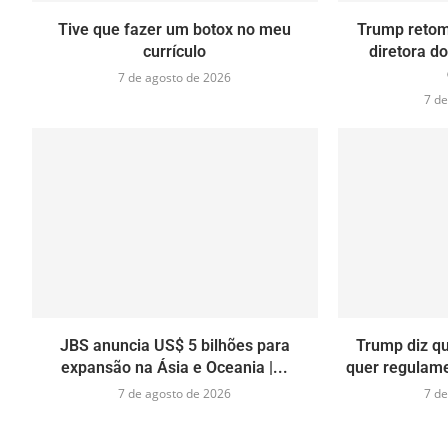
Tive que fazer um botox no meu
Trump retoma
currículo
diretora d
7 de agosto de 2026
7 de
JBS anuncia US$ 5 bilhões para
Trump diz q
expansão na Ásia e Oceania |...
quer regulamen
7 de agosto de 2026
7 de