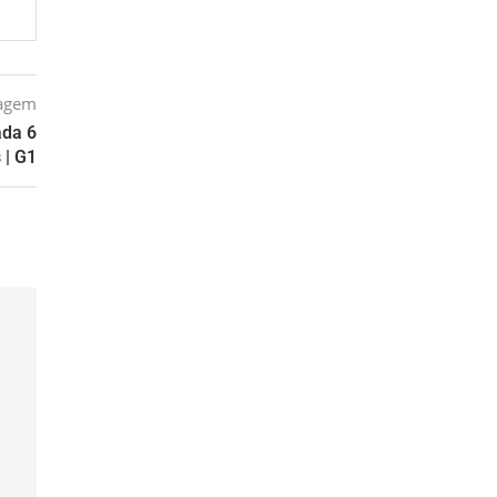
tagem
ada 6
 | G1