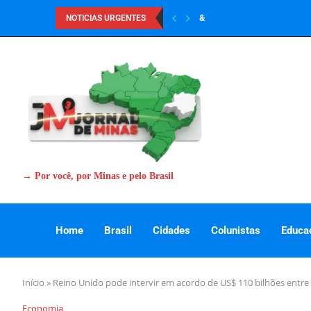
&
NOTICIAS URGENTES
→ Por você, por Minas e pelo Brasil
Home
Brasil
Cidades
Colunistas
Educa
Início
»
Reino Unido pode intervir em acordo de US$ 110 bilhões entr
Economia