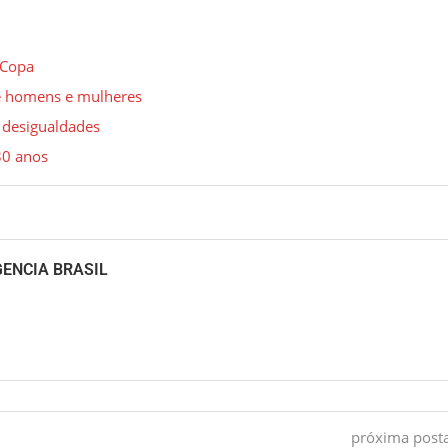
 Copa
re homens e mulheres
 desigualdades
30 anos
GENCIA BRASIL
próxima pos