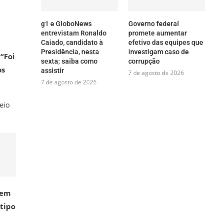
g1 e GloboNews
Governo federal
entrevistam Ronaldo
promete aumentar
Caiado, candidato à
efetivo das equipes que
Presidência, nesta
investigam caso de
.
“Foi
sexta; saiba como
corrupção
os
assistir
7 de agosto de 2026
7 de agosto de 2026
eio
cem
 tipo