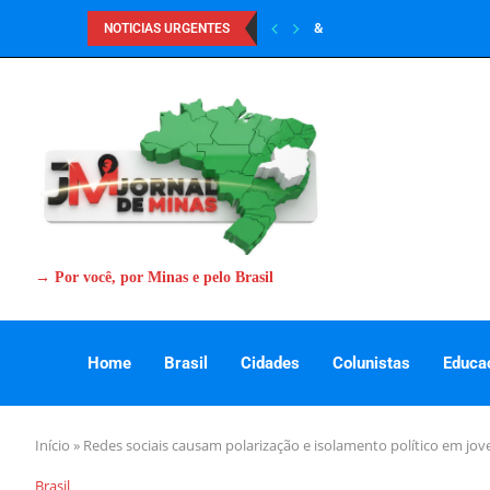
&
NOTICIAS URGENTES
→ Por você, por Minas e pelo Brasil
Home
Brasil
Cidades
Colunistas
Educa
Início
»
Redes sociais causam polarização e isolamento político em jov
Brasil