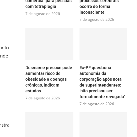
comercial para pessoas
processos cerebrais
com tetraplegia
ocorre de forma
inconsciente
7 de agosto de 2026
7 de agosto de 2026
uanto
onde
Desmame precoce pode
Ex-PF questiona
aumentar risco de
autonomia da
obesidade e doenças
corporação após nota
crônicas, indicam
de superintendentes:
estudos
‘não precisou ser
formalmente revogada’
7 de agosto de 2026
7 de agosto de 2026
nstra