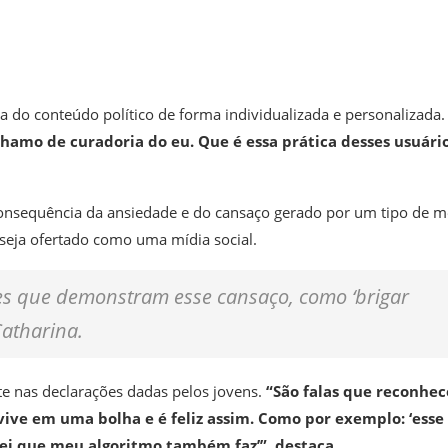
da do conteúdo político de forma individualizada e personalizada
hamo de curadoria do eu. Que é essa prática desses usuári
consequência da ansiedade e do cansaço gerado por um tipo de m
seja ofertado como uma mídia social.
es que demonstram esse cansaço, como ‘brigar
Catharina.
 nas declarações dadas pelos jovens.
“São falas que reconhe
 vive em uma bolha e é feliz assim. Como por exemplo: ‘esse
sei que meu algoritmo também faz’”, destaca.