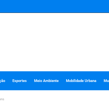
ção
Esportes
Meio Ambiente
Mobilidade Urbana
Mu
ens