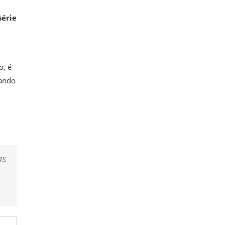
série
o, é
uando
as