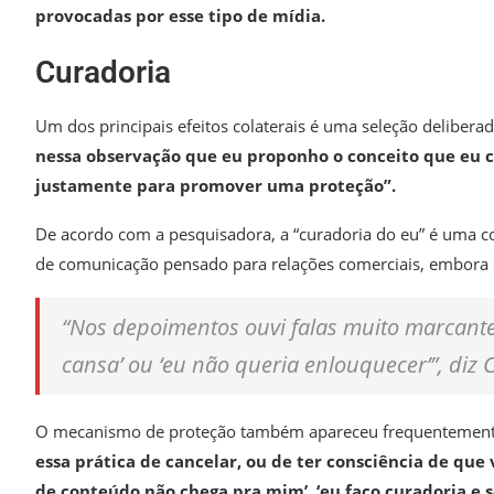
provocadas por esse tipo de mídia.
Curadoria
Um dos principais efeitos colaterais é uma seleção delibera
nessa observação que eu proponho o conceito que eu c
justamente para promover uma proteção”.
De acordo com a pesquisadora, a “curadoria do eu” é uma 
de comunicação pensado para relações comerciais, embora 
“Nos depoimentos ouvi falas muito marcant
cansa’ ou ‘eu não queria enlouquecer’”, diz 
O mecanismo de proteção também apareceu frequentemente
essa prática de cancelar, ou de ter consciência de que
de conteúdo não chega pra mim’, ‘eu faço curadoria e 