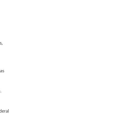
s,
ias
.
deral