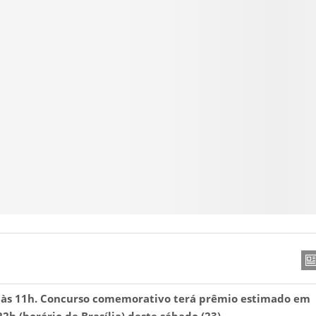
io às 11h. Concurso comemorativo terá prêmio estimado em
2h (horário de Brasília) deste sábado (23).