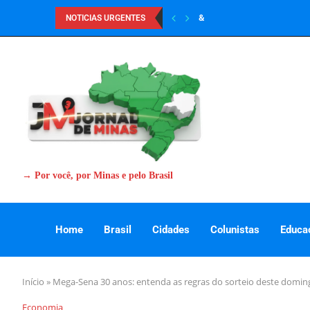
&
NOTICIAS URGENTES
→ Por você, por Minas e pelo Brasil
Home
Brasil
Cidades
Colunistas
Educa
Início
»
Mega-Sena 30 anos: entenda as regras do sorteio deste domin
Economia