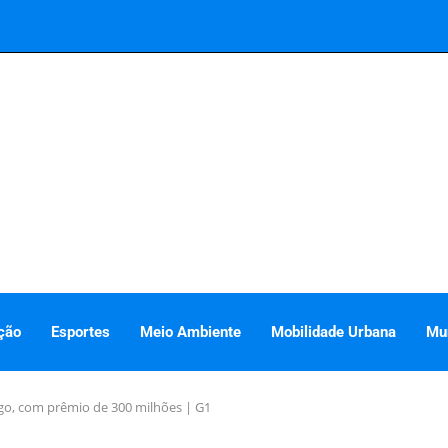
ção
Esportes
Meio Ambiente
Mobilidade Urbana
Mu
go, com prêmio de 300 milhões | G1