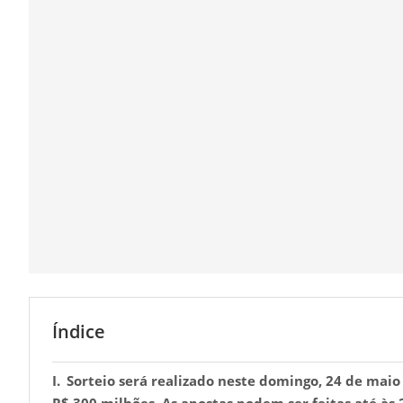
Índice
Sorteio será realizado neste domingo, 24 de ma
R$ 300 milhões. As apostas podem ser feitas até às 2