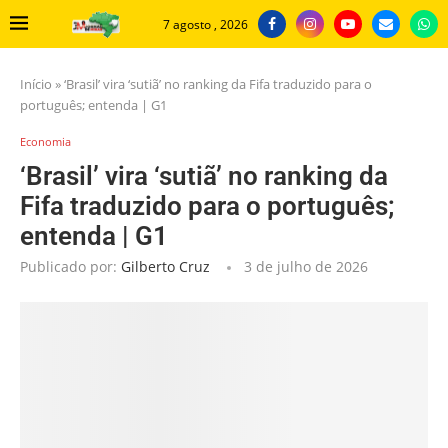
7 agosto , 2026
Início
»
‘Brasil’ vira ‘sutiã’ no ranking da Fifa traduzido para o
português; entenda | G1
Economia
‘Brasil’ vira ‘sutiã’ no ranking da
Fifa traduzido para o português;
entenda | G1
Publicado por:
Gilberto Cruz
3 de julho de 2026